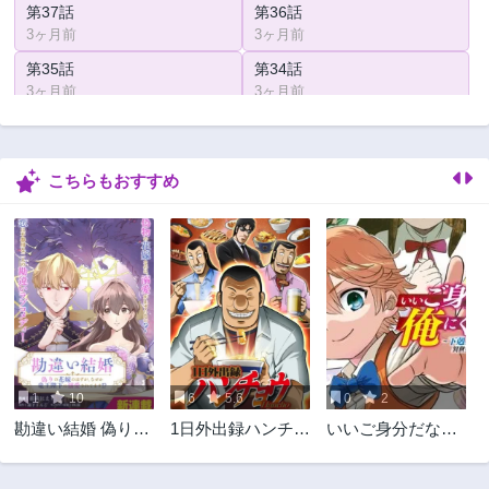
第37話
第36話
3ヶ月前
3ヶ月前
第35話
第34話
3ヶ月前
3ヶ月前
第33話
第32話
3ヶ月前
3ヶ月前
こちらもおすすめ
第31話
第30話
3ヶ月前
3ヶ月前
第29話
第28話
3ヶ月前
3ヶ月前
第27話
第26話
3ヶ月前
3ヶ月前
第25話
第24話
3ヶ月前
3ヶ月前
1
10
6
5.6
0
2
第23話
第22話
勘違い結婚 偽りの
1日外出録ハンチョ
いいご身分だな、
3ヶ月前
3ヶ月前
花嫁のはずが、な
ウ
俺にくれよ〜下剋
第21話
第20話
ぜか竜王陛下に溺
上貴族の異世界ハ
3ヶ月前
3ヶ月前