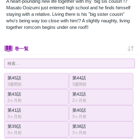
A heart-pounding new life together with my "big sis cousin"!?
Masato Ooizumi just entered high school and he finds himself
staying with a relative. Living there is his "big sister cousin"
who's being way too close with him!? A slightly naughty, living
together romcom begins under one roof!!
巻一覧
第45話
第44話
3週間前
3週間前
第43話
第42話
2ヶ月前
2ヶ月前
第41話
第40話
3ヶ月前
3ヶ月前
第39話
第38話
3ヶ月前
3ヶ月前