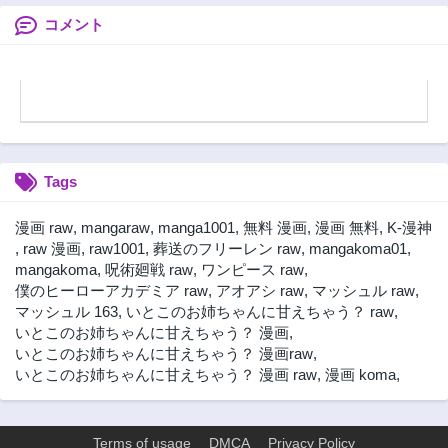
愛されてます!?
ーレム戦記〜
コメント
第19話
第18話
3ヶ月前
3ヶ月前
第17話
第16話
3ヶ月前
3ヶ月前
第15話
第14話
3ヶ月前
3ヶ月前
Tags
第13話
第12話
3ヶ月前
3ヶ月前
漫画 raw
,
mangaraw
,
manga1001
,
無料 漫画
,
漫画 無料
,
K-漫神
第11話
第10話
,
raw 漫画
,
raw1001
,
葬送のフリーレン raw
,
mangakoma01
,
3ヶ月前
3ヶ月前
mangakoma
,
呪術廻戦 raw
,
ワンピース raw
,
僕のヒーローアカデミア raw
,
アオアシ raw
,
マッシュル raw
,
第9話
第8話
マッシュル 163
,
いとこのお姉ちゃんに甘えちゃう？ raw
,
3ヶ月前
3ヶ月前
いとこのお姉ちゃんに甘えちゃう？ 漫画
,
第7話
第6話
いとこのお姉ちゃんに甘えちゃう？ 漫画raw
,
3ヶ月前
3ヶ月前
いとこのお姉ちゃんに甘えちゃう？ 漫画 raw
,
漫画 koma
,
第5話
第4話
3ヶ月前
3ヶ月前
Terms of usage
DMCA
Privacy Policy
第3話
第2話