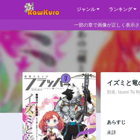
ジャンル
ランキング
一部の章で画像が正しく表示さ
イズミと竜
別名: Izumi To R
あらすじ
未詳