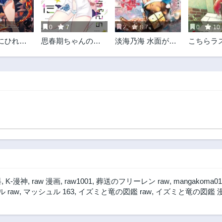
0
7
2
8.7
0
10
にひれ伏
思春期ちゃんのし
淡海乃海 水面が揺
こちらラ
p.1 魔王
つけかた
れる時
王城前「
してみた
料
,
K-漫神
,
raw 漫画
,
raw1001
,
葬送のフリーレン raw
,
mangakoma01
 raw
,
マッシュル 163
,
イズミと竜の図鑑 raw
,
イズミと竜の図鑑 