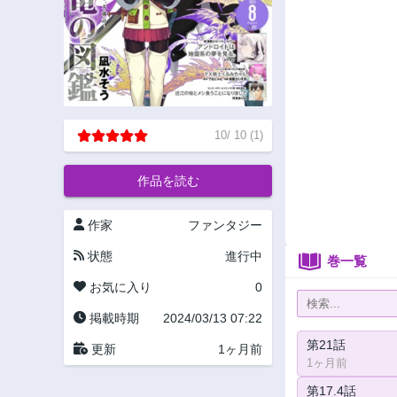
10
/
10
(
1
)
作品を読む
作家
ファンタジー
状態
進行中
巻一覧
お気に入り
0
掲載時期
2024/03/13 07:22
第21話
更新
1ヶ月前
1ヶ月前
第17.4話