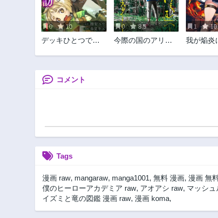
0
10
0
8.5
1
10
デッキひとつで異
今際の国のアリス
我が焔炎
世界探訪
RETRY
せ世界 e
城、燃や
コメント
Tags
漫画 raw
,
mangaraw
,
manga1001
,
無料 漫画
,
漫画 無
僕のヒーローアカデミア raw
,
アオアシ raw
,
マッシュル
イズミと竜の図鑑 漫画 raw
,
漫画 koma
,