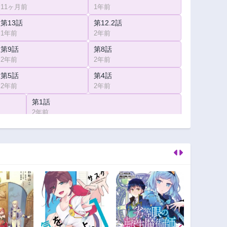
11ヶ月前
1年前
第13話
第12.2話
1年前
2年前
第9話
第8話
2年前
2年前
第5話
第4話
2年前
2年前
第1話
2年前