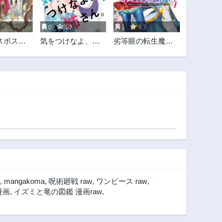
0
10
1
6.7
スボス魔
気をつけなよ、お
劣等眼の転生魔術
教会」
姉さん。
師 ～虐げられた元
勇者は未来の世界
を余裕で生き抜く
～
,
mangakoma
,
呪術廻戦 raw
,
ワンピース raw
,
漫画
,
イズミと竜の図鑑 漫画raw
,