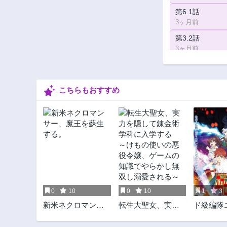
第6.1話
3ヶ月前
第3.2話
3ヶ月前
第0話
3ヶ月前
こちらもおすすめ
0
10
0
10
1
3
新米ネクロマンサ
転生大聖女、実力
ド級編隊
ー、魔王を蘇生す
を隠して錬金術学
ス
る。
科に入学する ～