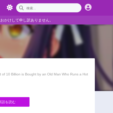
をおかけして申し訳ありません。
llion is Bought by an Old Man Who Runs a Hot
新話を読む