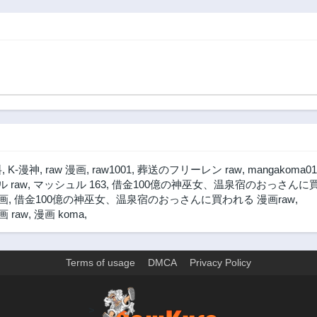
料
,
K-漫神
,
raw 漫画
,
raw1001
,
葬送のフリーレン raw
,
mangakoma01
 raw
,
マッシュル 163
,
借金100億の神巫女、温泉宿のおっさんに買わ
画
,
借金100億の神巫女、温泉宿のおっさんに買われる 漫画raw
,
 raw
,
漫画 koma
,
Terms of usage
DMCA
Privacy Policy
>