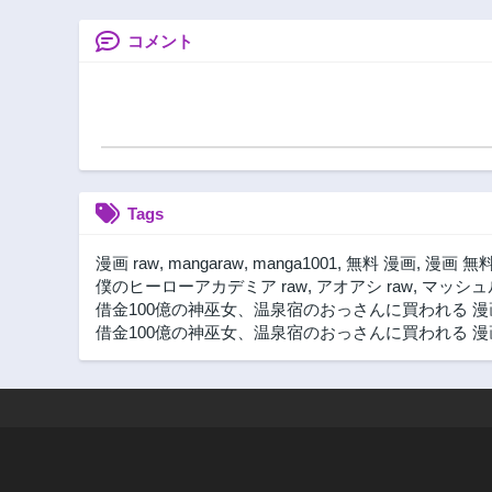
けもの使いの悪役
令嬢、ゲームの知
コメント
識でやらかし無双
し溺愛される～
Tags
漫画 raw
,
mangaraw
,
manga1001
,
無料 漫画
,
漫画 無
僕のヒーローアカデミア raw
,
アオアシ raw
,
マッシュル
借金100億の神巫女、温泉宿のおっさんに買われる 漫
借金100億の神巫女、温泉宿のおっさんに買われる 漫画