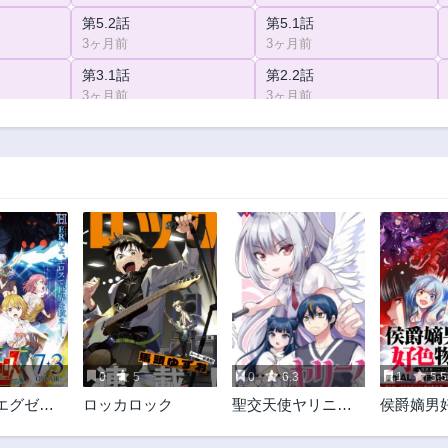
第5.2話
第5.1話
3ヶ月前
3ヶ月前
第3.1話
第2.2話
3ヶ月前
3ヶ月前
0
5
0
6.3
1
5.5
エグゼロ
ロッカロック
聖交天使ヤリニク
侯爵嫡男
ル
～異世界
英雄戦記