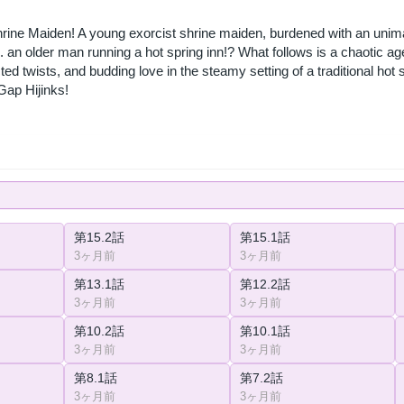
rine Maiden! A young exorcist shrine maiden, burdened with an unimag
.. an older man running a hot spring inn!? What follows is a chaotic
ed twists, and budding love in the steamy setting of a traditional hot
ap Hijinks!
第15.2話
第15.1話
3ヶ月前
3ヶ月前
第13.1話
第12.2話
3ヶ月前
3ヶ月前
第10.2話
第10.1話
3ヶ月前
3ヶ月前
第8.1話
第7.2話
3ヶ月前
3ヶ月前