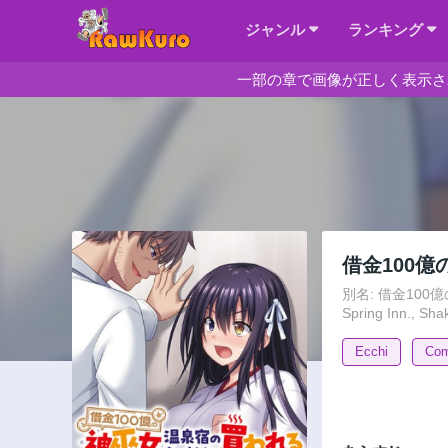
ジャンル
ランキング
一部の章で画像が正しく表示さ
借金100
別名: 借金100億の神巫
Spring Inn., Sh
Ecchi
Co