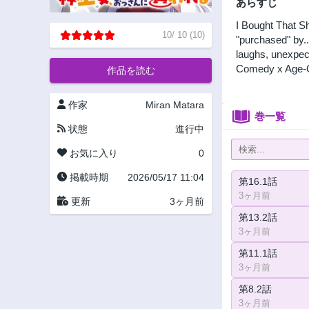
あらすじ
I Bought That Sh
10
/
10
(
10
)
"purchased" by.
laughs, unexpect
Comedy x Age-G
作品を読む
作家
Miran Matara
巻一覧
状態
進行中
お気に入り
0
掲載時期
2026/05/17 11:04
第16.1話
3ヶ月前
更新
3ヶ月前
第13.2話
3ヶ月前
第11.1話
3ヶ月前
第8.2話
3ヶ月前