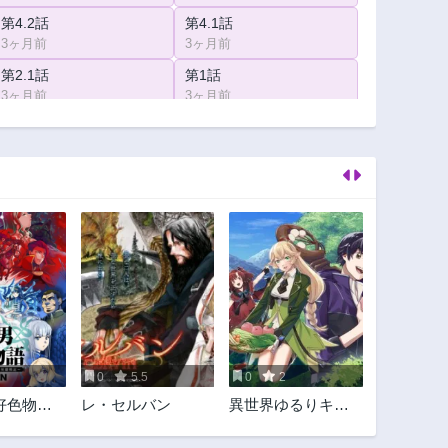
第4.2話
第4.1話
3ヶ月前
3ヶ月前
第2.1話
第1話
3ヶ月前
3ヶ月前
0
5.5
0
2
好色物語
レ・セルバン
異世界ゆるりキャ
ハーレム
ンプ
～