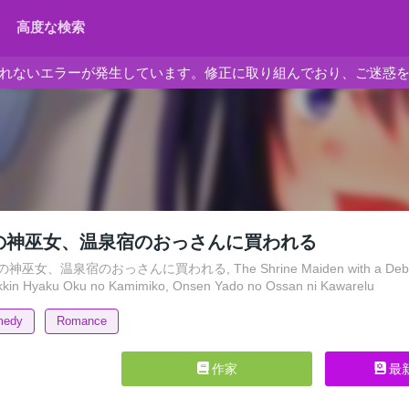
高度な検索
れないエラーが発生しています。修正に取り組んでおり、ご迷惑
億の神巫女、温泉宿のおっさんに買われる
女、温泉宿のおっさんに買われる, The Shrine Maiden with a Debt of 10 Bi
akkin Hyaku Oku no Kamimiko, Onsen Yado no Ossan ni Kawarelu
medy
Romance
作家
最