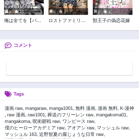
3ヶ月前
3ヶ月前
1
10
0
2
0
1
第51話
第50話
俺は全てを【パリ
ロストファミリー
獣王子の偽恋花嫁
3ヶ月前
3ヶ月前
イ】する ～逆勘違
～日本で一番多い
第49話
第48話
いの世界最強は冒
殺人～
3ヶ月前
3ヶ月前
険者になりたい～
コメント
第47話
第46話
3ヶ月前
3ヶ月前
第45話
第44話
3ヶ月前
3ヶ月前
第43話
第42話
3ヶ月前
3ヶ月前
Tags
第41話
第40話
3ヶ月前
3ヶ月前
漫画 raw
,
mangaraw
,
manga1001
,
無料 漫画
,
漫画 無料
,
K-漫神
第39話
第38話
,
raw 漫画
,
raw1001
,
葬送のフリーレン raw
,
mangakoma01
,
3ヶ月前
3ヶ月前
mangakoma
,
呪術廻戦 raw
,
ワンピース raw
,
僕のヒーローアカデミア raw
,
アオアシ raw
,
マッシュル raw
,
第37話
第36話
マッシュル 163
,
近野智夏の腐じょうな日常 raw
,
3ヶ月前
3ヶ月前