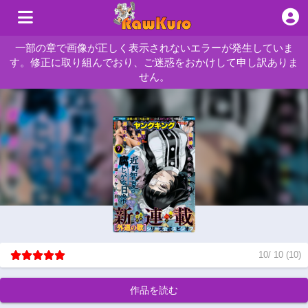
一部の章で画像が正しく表示されないエラーが発生していま
す。修正に取り組んでおり、ご迷惑をおかけして申し訳ありま
せん。
10
/
10
(
10
)
作品を読む