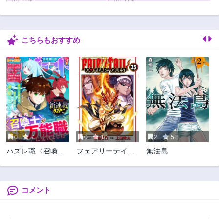
第4話
第3話
3ヶ月前
3ヶ月前
こちらもおすすめ
第2話
第1話
3ヶ月前
3ヶ月前
0
7
0
10
2
5.8
ハズレ職〈召喚
フェアリーテイル
無法島
士〉がS級万能職
１００年クエスト
に化けました～無
能と蔑まれた俺、
伝説の召喚獣達に
コメント
懐かれ力が覚醒し
たので世界最強で