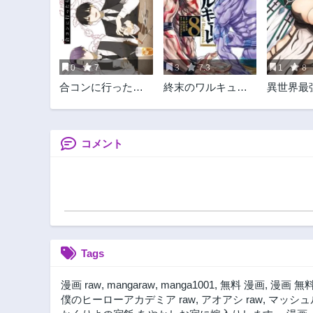
0
7
3
7.3
1
8
合コンに行ったら
終末のワルキュー
異世界最
女がいなかった話
レ
すが、夜
俺の方が
です～知
して成り
コメント
ーレム戦
Tags
漫画 raw
,
mangaraw
,
manga1001
,
無料 漫画
,
漫画 無
僕のヒーローアカデミア raw
,
アオアシ raw
,
マッシュル