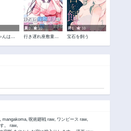
0
10
1
10
ゃんはが
行き遅れ座敷童子
宝石を飼う
い
の雛さんは目に毒
すぎる
,
mangakoma
,
呪術廻戦 raw
,
ワンピース raw
,
。 raw
,