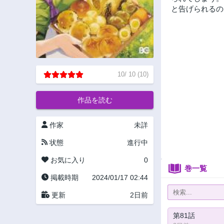
と告げられるの
10
/
10
(
10
)
作品を読む
作家
未詳
状態
進行中
お気に入り
0
巻一覧
掲載時期
2024/01/17 02:44
更新
2日前
第81話