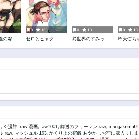
0
10
0
10
0
10
強の嫁で
ゼロとヒャク
異世界のすみっこ
堕天使ち
の戦いは
で快適ものづくり
んばれな
強いよう
生活
略を活か
上がるハ
記～
料
,
K-漫神
,
raw 漫画
,
raw1001
,
葬送のフリーレン raw
,
mangakoma01
 raw
,
マッシュル 163
,
かくりよの宿飯 あやかしお宿に嫁入りします