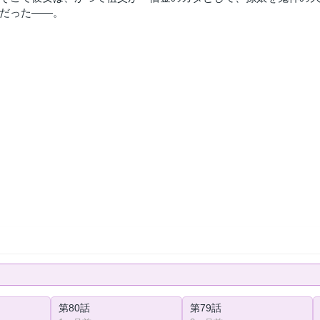
だった――。
第80話
第79話