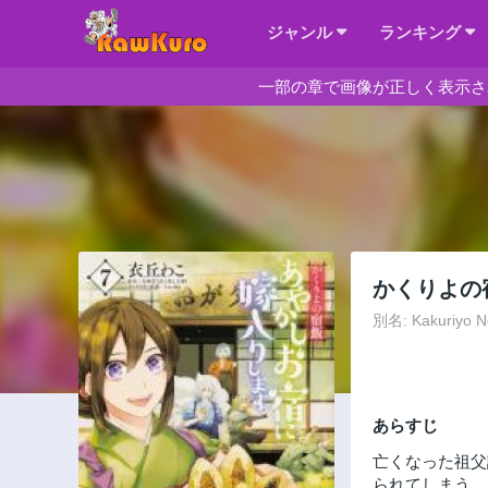
ジャンル
ランキング
一部の章で画像が正しく表示さ
かくりよの
別名: Kakuriyo No
あらすじ
亡くなった祖父
られてしまう。