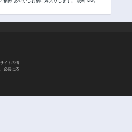
の宿飯 あやかしお宿に嫁入りします。 漫画 raw
,
ブサイトの情
は、必要に応