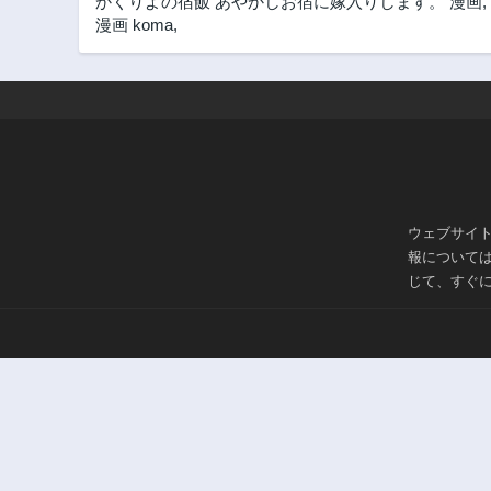
かくりよの宿飯 あやかしお宿に嫁入りします。 漫画
,
漫画 koma
,
ウェブサイ
報について
じて、すぐ