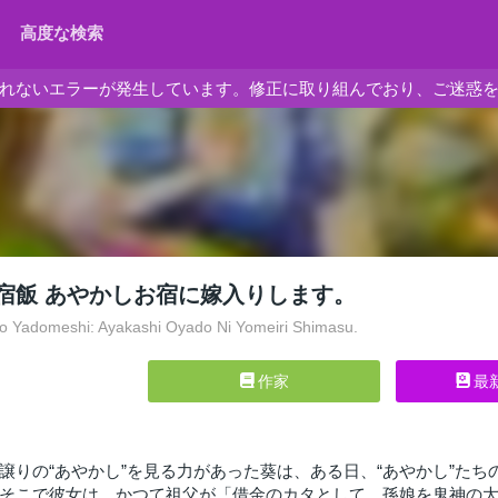
高度な検索
れないエラーが発生しています。修正に取り組んでおり、ご迷惑
宿飯 あやかしお宿に嫁入りします。
 Yadomeshi: Ayakashi Oyado Ni Yomeiri Shimasu.
作家
最
譲りの“あやかし”を見る力があった葵は、ある日、“あやかし”たち
そこで彼女は、かつて祖父が「借金のカタとして、孫娘を鬼神の