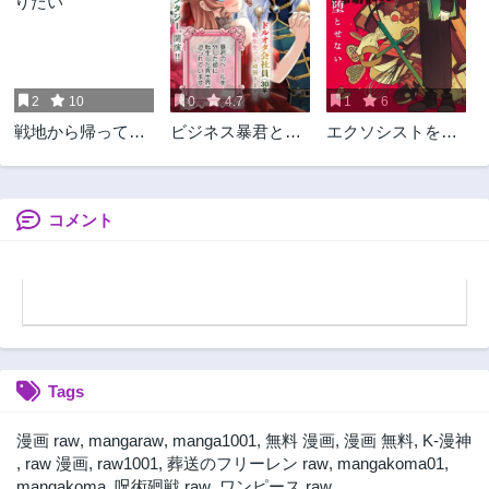
2
10
0
4.7
1
6
戦地から帰ってき
ビジネス暴君と目
エクソシストを堕
たタカシ君。普通
指すハッピーエン
とせない
に高校生活を送り
ド ～乙女ゲー世界
たい
で前世の推しアイ
ドルと婚約!? もう
コメント
ただのファンじゃ
いられません～
Tags
漫画 raw
,
mangaraw
,
manga1001
,
無料 漫画
,
漫画 無料
,
K-漫神
,
raw 漫画
,
raw1001
,
葬送のフリーレン raw
,
mangakoma01
,
mangakoma
,
呪術廻戦 raw
,
ワンピース raw
,