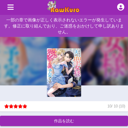
一部の章で画像が正しく表示されないエラーが発生していま
す。修正に取り組んでおり、ご迷惑をおかけして申し訳ありま
せん。
10
/
10
(
10
)
作品を読む