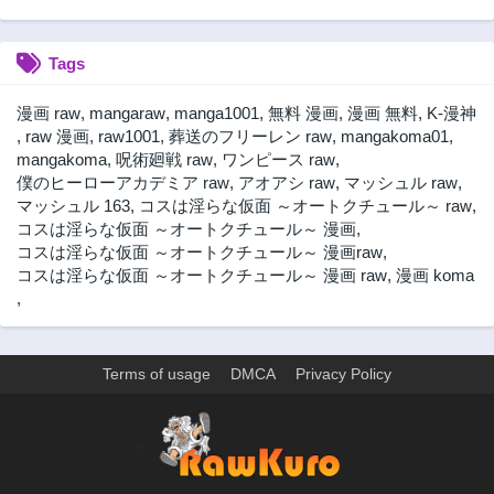
第6話
第5話
2年前
2年前
Tags
第4話
第3話
2年前
2年前
漫画 raw
,
mangaraw
,
manga1001
,
無料 漫画
,
漫画 無料
,
K-漫神
第2話
第1話
,
raw 漫画
,
raw1001
,
葬送のフリーレン raw
,
mangakoma01
,
2年前
2年前
mangakoma
,
呪術廻戦 raw
,
ワンピース raw
,
僕のヒーローアカデミア raw
,
アオアシ raw
,
マッシュル raw
,
マッシュル 163
,
コスは淫らな仮面 ～オートクチュール～ raw
,
コスは淫らな仮面 ～オートクチュール～ 漫画
,
コスは淫らな仮面 ～オートクチュール～ 漫画raw
,
コスは淫らな仮面 ～オートクチュール～ 漫画 raw
,
漫画 koma
,
Terms of usage
DMCA
Privacy Policy
>