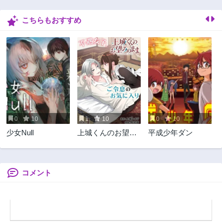
2年前
1ヶ月前
こちらもおすすめ
第22.2話
第21話
2年前
2年前
第20話
第19話
2年前
2年前
第18話
第17話
2年前
2年前
第16話
第15話
2年前
2年前
0
10
1
10
0
10
第14話
第13話
少女Null
上城くんのお望み
平成少年ダン
2年前
2年前
のまま
第12話
第11話
2年前
2年前
コメント
第10話
第9話
2年前
2年前
第8話
第7話
2年前
2年前