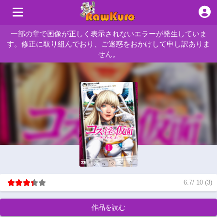
一部の章で画像が正しく表示されないエラーが発生していま
す。修正に取り組んでおり、ご迷惑をおかけして申し訳ありま
せん。
6.7
/
10
(
3
)
作品を読む