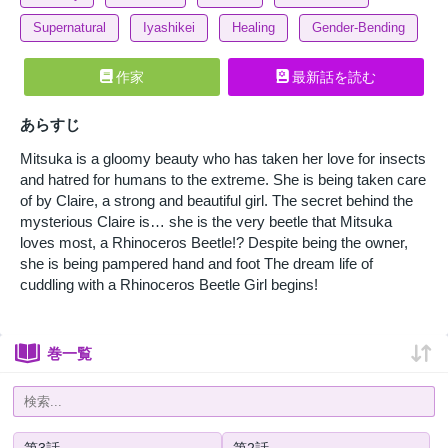
Supernatural
Iyashikei
Healing
Gender-Bending
作家
最新話を読む
あらすじ
Mitsuka is a gloomy beauty who has taken her love for insects
and hatred for humans to the extreme. She is being taken care
of by Claire, a strong and beautiful girl. The secret behind the
mysterious Claire is… she is the very beetle that Mitsuka
loves most, a Rhinoceros Beetle!? Despite being the owner,
she is being pampered hand and foot The dream life of
cuddling with a Rhinoceros Beetle Girl begins!
巻一覧
第3話
第2話