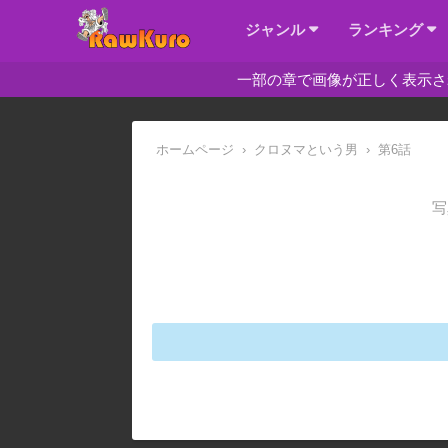
ジャンル
ランキング
一部の章で画像が正しく表示さ
ホームページ
›
クロヌマという男
›
第6話
写