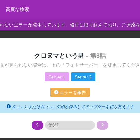
高度な検索
れないエラーが発生しています。修正に取り組んでおり、ご迷惑
クロヌマという男
- 第6話
真が見られない場合は、下の「フォトサーバー」を変更してくだ
Server 1
Server 2
エラーを報告
左（←）または右（→）矢印を使用してチャプターを切り替えます