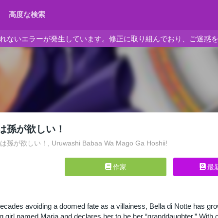
高度な検索
れないエラーが発生しています。修正に取り組んでおり、ご迷惑
は孫が欲しい！
欲しい！, Uruwashi Babaa Wa Mago Ga Hoshii!
作家
最
ecades avoiding a doomed fate as a villainess, Bella di Notte has grow
g girl named Maria and declares her to be her “granddaughter.” Wit