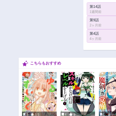
第14話
1週間前
第9話
2ヶ月前
第4話
4ヶ月前
こちらもおすすめ
0
5.5
4
9
1
7