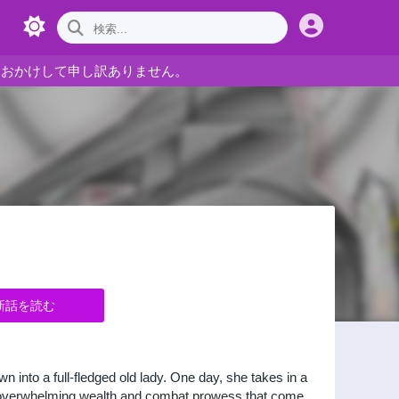
をおかけして申し訳ありません。
新話を読む
n into a full-fledged old lady. One day, she takes in a
h overwhelming wealth and combat prowess that come