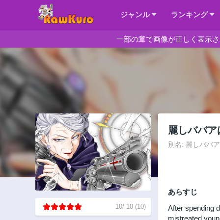
ジャンル
ランキング
一部の章で画像が正しく表示さ
麗しババア
別名: 麗しババアは孫が
あらすじ
10
/
10
(
10
)
After spending d
mistreated youn