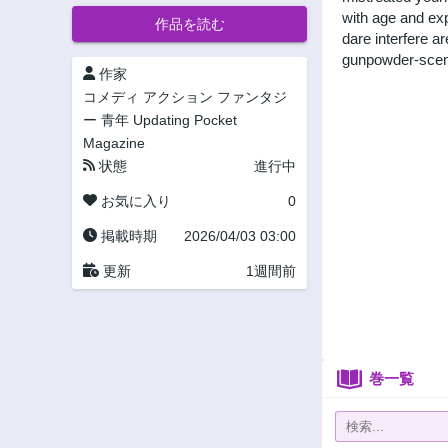
with age and exp
作品を読む
dare interfere ar
gunpowder-scente
作家
コメディ
アクション
ファンタジ
ー
青年
Updating
Pocket
Magazine
状態
進行中
お気に入り
0
掲載時期
2026/04/03 03:00
更新
1週間前
巻一覧