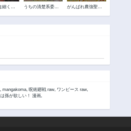
は細くな
うちの清楚系委員
がんばれ農強聖女
傾国の美
長がかつて中二病
～聖女の地位と婚
として生き
アイドルだったこ
約者を奪われた令
OMIC
とを俺だけが知っ
嬢の農業革命日誌
ている。
～@COMIC
,
mangakoma
,
呪術廻戦 raw
,
ワンピース raw
,
は孫が欲しい！ 漫画
,