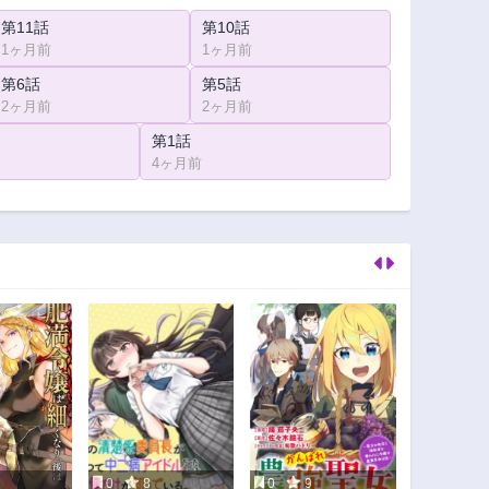
第11話
第10話
1ヶ月前
1ヶ月前
第6話
第5話
2ヶ月前
2ヶ月前
第1話
4ヶ月前
0
8
0
9