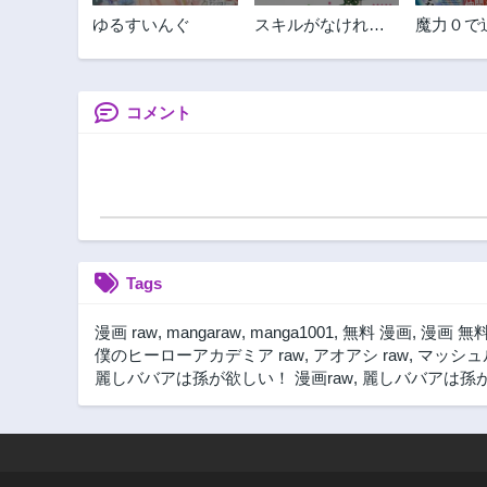
ゆるすいんぐ
スキルがなければ
魔力０で
レベルを上げる～
ましたが
９９がカンストの
と契約し
世界でレベル800万
が覚醒し
からスタート～
コメント
Tags
漫画 raw
,
mangaraw
,
manga1001
,
無料 漫画
,
漫画 無
僕のヒーローアカデミア raw
,
アオアシ raw
,
マッシュル
麗しババアは孫が欲しい！ 漫画raw
,
麗しババアは孫が欲