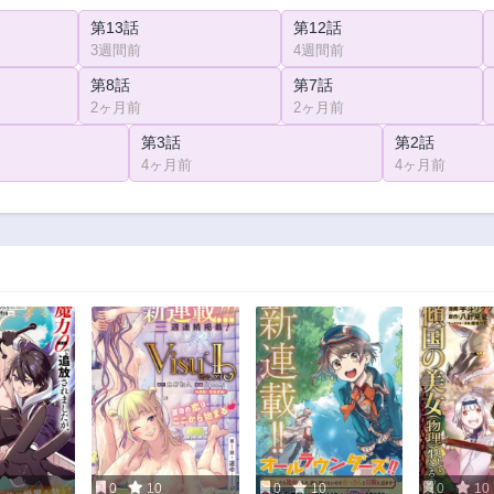
第13話
第12話
3週間前
4週間前
第8話
第7話
2ヶ月前
2ヶ月前
第3話
第2話
4ヶ月前
4ヶ月前
0
10
0
10
0
10