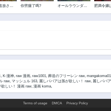
追放され
你劈腿了嗎?
オールラウンダー
肥満令嬢
、大精霊
ズ!! 転生したら幼
り、後は
魔剣の力
女でした。家に居
女(物理)
ました
づらいのでおっさ
るのみ@C
んと冒険に出ます
料
,
K-漫神
,
raw 漫画
,
raw1001
,
葬送のフリーレン raw
,
mangakoma01
 raw
,
マッシュル 163
,
麗しババアは孫が欲しい！ raw
,
麗しババア
しい！ 漫画 raw
,
漫画 koma
,
Terms of usage
DMCA
Privacy Policy