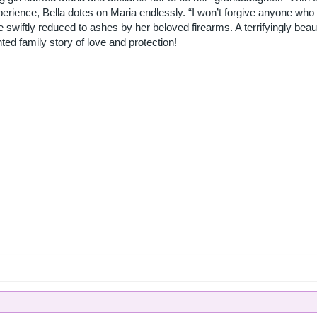
erience, Bella dotes on Maria endlessly. “I won’t forgive anyone who
e swiftly reduced to ashes by her beloved firearms. A terrifyingly beaut
d family story of love and protection!