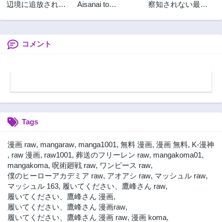
辺境に追放された
Aisanai to
察知されない最強
3ヶ月前
3ヶ月前
第5王子は【幸運】
Iwaremashite mo
職《ルール・ブレ
第59話
第58話
スキルでさくさく
愛さないといわれ
イカー》
3ヶ月前
3ヶ月前
生き延びます
ましても 愛さない
といわれましても
コメント
第57話
第56話
～元魔王の伯爵令
3ヶ月前
3ヶ月前
嬢は生真面目軍人
第55話
第54話
に餌付けをされて
3ヶ月前
幸せになる～
3ヶ月前
第53話
第52話
3ヶ月前
3ヶ月前
Tags
第51話
第50話
3ヶ月前
3ヶ月前
漫画 raw
,
mangaraw
,
manga1001
,
無料 漫画
,
漫画 無料
,
K-漫神
第49話
第48話
,
raw 漫画
,
raw1001
,
葬送のフリーレン raw
,
mangakoma01
,
3ヶ月前
3ヶ月前
mangakoma
,
呪術廻戦 raw
,
ワンピース raw
,
僕のヒーローアカデミア raw
,
アオアシ raw
,
マッシュル raw
,
第47.2話
第47.1話
マッシュル 163
,
履いてください、鷹峰さん raw
,
3ヶ月前
3ヶ月前
履いてください、鷹峰さん 漫画
,
第46.5話
第46話
履いてください、鷹峰さん 漫画raw
,
3ヶ月前
3ヶ月前
履いてください、鷹峰さん 漫画 raw
,
漫画 koma
,