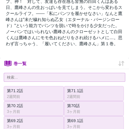
プ、神！ 対して、友達も存在感も皆無の白田くんはある
日、鷹峰さんの生おっぱいを見てしまう。そこから変わるス
クールライフ。――「私にパンツを履かせなさい」なんと鷹
峰さんは”未だ穢れ知らぬ乙女（エターナル・バージンロー
ド）”という能力でパンツを脱いで時をかける少女だった。
ノーパンではいられない鷹峰さんのクローゼットとして白田
くんは鷹峰さんにモモ色おねだりをされ続けるハメに…。思
わず言っちゃう、「履いてください、鷹峰さん」第１巻。
巻一覧
第71.2話
第71.1話
2週間前
2週間前
第70.2話
第70話
3ヶ月前
3ヶ月前
第69.2話
第69.1話
3ヶ月前
3ヶ月前