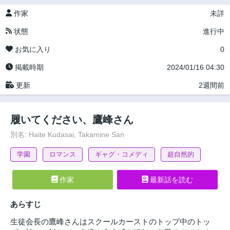
作家
未詳
状態
進行中
お気に入り
0
掲載時期
2024/01/16 04:30
更新
2週間前
履いてください、鷹峰さん
別名: Haite Kudasai, Takamine San
学園
ロマンス
ギャグ・コメディ
超自然的
作家
最新話を読む
あらすじ
生徒会長の鷹峰さんはスクールカーストのトップ中のトッ