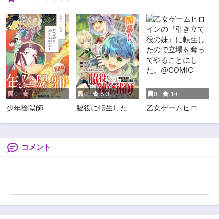
0
7
0
5.3
0
10
少年陰陽師
脇役に転生したは
乙女ゲームヒロイ
ずが、いつの間に
ンの『引き立て役
か伝説の錬金術師
の妹』に転生した
になってた～仲間
ので立場を奪って
たちが英雄でも俺
やることにした。
コメント
は支援職なんだが
@COMIC
～