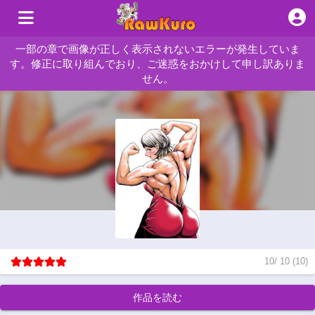
一部の章で画像が正しく表示されないエラーが発生していま
す。修正に取り組んでおり、ご迷惑をおかけして申し訳ありま
せん。
10
/
10
(
10
)
作品を読む