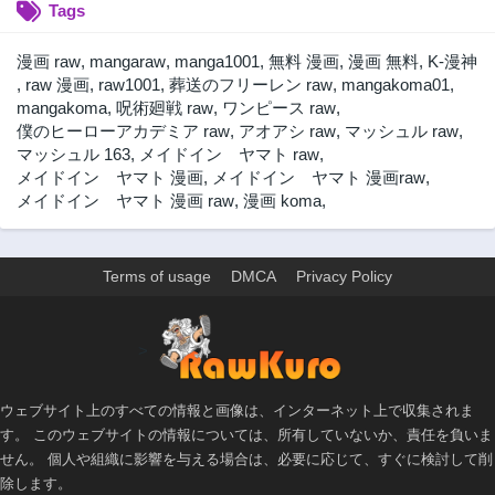
Tags
漫画 raw
,
mangaraw
,
manga1001
,
無料 漫画
,
漫画 無料
,
K-漫神
,
raw 漫画
,
raw1001
,
葬送のフリーレン raw
,
mangakoma01
,
mangakoma
,
呪術廻戦 raw
,
ワンピース raw
,
僕のヒーローアカデミア raw
,
アオアシ raw
,
マッシュル raw
,
マッシュル 163
,
メイドイン ヤマト raw
,
メイドイン ヤマト 漫画
,
メイドイン ヤマト 漫画raw
,
メイドイン ヤマト 漫画 raw
,
漫画 koma
,
Terms of usage
DMCA
Privacy Policy
>
ウェブサイト上のすべての情報と画像は、インターネット上で収集されま
す。 このウェブサイトの情報については、所有していないか、責任を負いま
せん。 個人や組織に影響を与える場合は、必要に応じて、すぐに検討して削
除します。