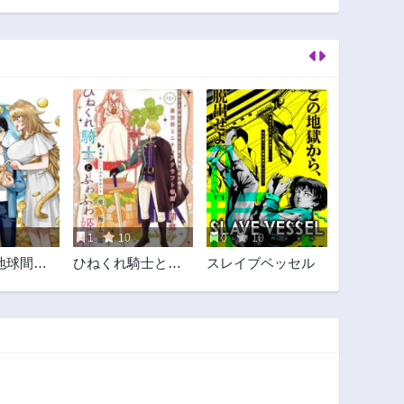
1
10
0
10
地球間で
ひねくれ騎士とふ
スレイブベッセル
してみた
わふわ姫様 古城暮
らしと小さなおう
ち