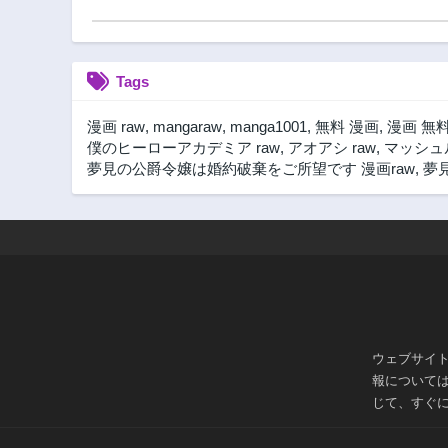
Tags
漫画 raw
,
mangaraw
,
manga1001
,
無料 漫画
,
漫画 無
僕のヒーローアカデミア raw
,
アオアシ raw
,
マッシュル
夢見の公爵令嬢は婚約破棄をご所望です 漫画raw
,
夢
ウェブサイ
報について
じて、すぐ