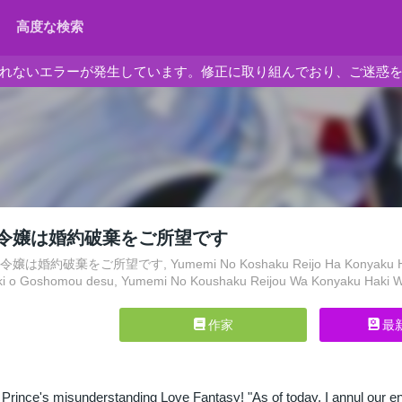
高度な検索
れないエラーが発生しています。修正に取り組んでおり、ご迷惑
令嬢は婚約破棄をご所望です
婚約破棄をご所望です, Yumemi No Koshaku Reijo Ha Konyaku Haki W
ki o Goshomou desu, Yumemi No Koushaku Reijou Wa Konyaku Haki
作家
最
 Prince's misunderstanding Love Fantasy! "As of today, I annul our