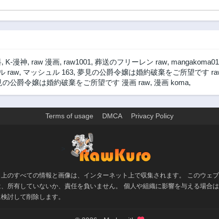
料
,
K-漫神
,
raw 漫画
,
raw1001
,
葬送のフリーレン raw
,
mangakoma01
 raw
,
マッシュル 163
,
夢見の公爵令嬢は婚約破棄をご所望です ra
見の公爵令嬢は婚約破棄をご所望です 漫画 raw
,
漫画 koma
,
Terms of usage
DMCA
Privacy Policy
>
ト上のすべての情報と画像は、インターネット上で収集されます。 このウェ
は、所有していないか、責任を負いません。 個人や組織に影響を与える場合
に検討して削除します。