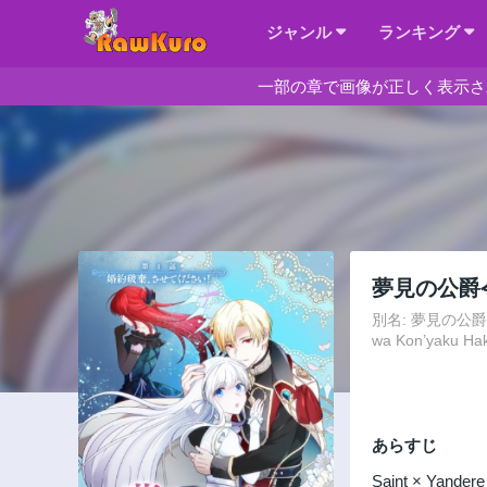
ジャンル
ランキング
一部の章で画像が正しく表示さ
夢見の公爵
別名: 夢見の公爵令嬢は
wa Kon’yaku Ha
あらすじ
Saint × Yandere