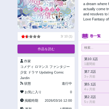
a dream where h
actually come tr
and resolves to
Love Fantasy of
巻一覧
3
/
10
(
1
)
作品を読む
第10.1話
作家
1週間前
コメディ
ロマンス
ファンタジー
第7.2話
少女
ドラマ
Updating
Comic
3ヶ月前
Jardin
状態
進行中
第5.1話
4ヶ月前
お気に入り
0
第2.2話
掲載時期
2026/03/16 12:00
5ヶ月前
更新
1週間前