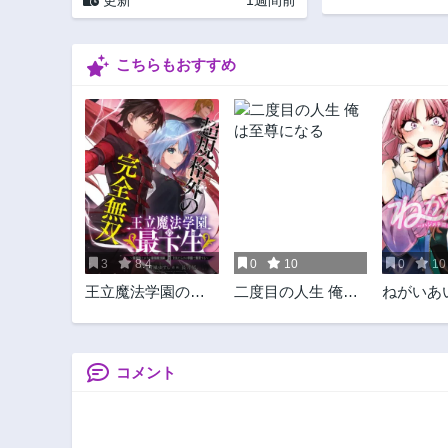
こちらもおすすめ
3
8.4
0
10
0
10
王立魔法学園の最
二度目の人生 俺は
ねがいあ
下生～貧困街上が
至尊になる
メテ同士
りの最強魔法師、
い遊戯～
貴族だらけの学園
で無双する～
コメント