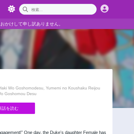
をおかけして申し訳ありません。
o Goshomodesu, Yumemi no Koushaku Reijou
 Wo Goshomou Desu
新話を読む
 engagement!" One day, the Duke's daughter Female has