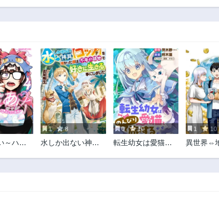
1
8
0
10
1
10
い～ハジ
水しか出ない神具
転生幼女は愛猫と
異世界⇔
のはじら
【コップ】を授か
のんびり旅をする
個人貿易
った僕は、不毛の
領地で好きに生き
る事にしました