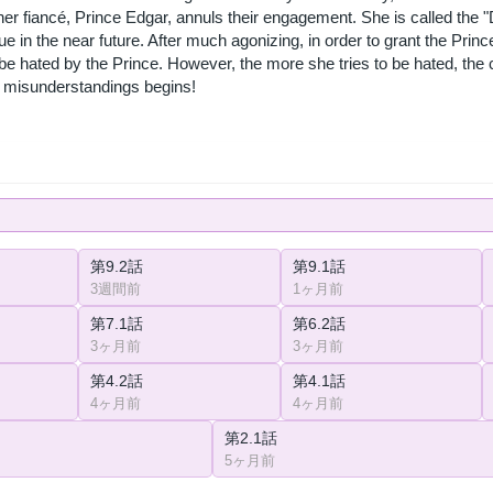
er fiancé, Prince Edgar, annuls their engagement. She is called the
ue in the near future. After much agonizing, in order to grant the Pri
 be hated by the Prince. However, the more she tries to be hated, t
 misunderstandings begins!
第9.2話
第9.1話
3週間前
1ヶ月前
第7.1話
第6.2話
3ヶ月前
3ヶ月前
第4.2話
第4.1話
4ヶ月前
4ヶ月前
第2.1話
5ヶ月前