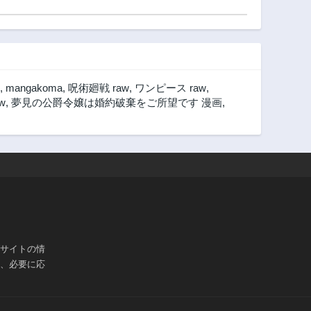
,
mangakoma
,
呪術廻戦 raw
,
ワンピース raw
,
w
,
夢見の公爵令嬢は婚約破棄をご所望です 漫画
,
ブサイトの情
は、必要に応