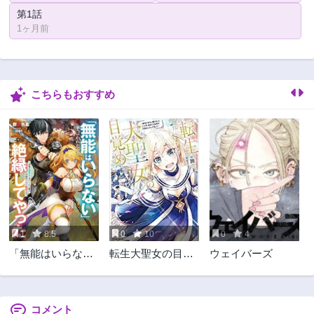
第1話
1ヶ月前
こちらもおすすめ
1
8.5
0
10
0
4
「無能はいらな
転生大聖女の目覚
ウェイバーズ
い」と言われたか
め~瘴気を浄化し
ら絶縁してやっ
続けること二十
た ～最強の四天
年、起きたら伝説
王に育てられた俺
の大聖女になって
コメント