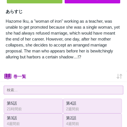
あらすじ
Hazome Iku, a "woman of iron" working as a teacher, was
unable to get promoted because she was a single woman, yet
she had always refused marriage, which would have meant
the end of her career. However, one day, after her mother
collapses, she decides to accept an arranged marriage
proposal. The man who appears before her is bewitchingly
alluring but harbors a certain shadow…!?
巻一覧
第5話
第4話
21時間前
2週間前
第3話
第2話
4週間前
4週間前