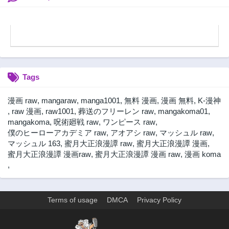
は、冒険者となり
ました~
無双する～
Tags
漫画 raw
,
mangaraw
,
manga1001
,
無料 漫画
,
漫画 無料
,
K-漫神
,
raw 漫画
,
raw1001
,
葬送のフリーレン raw
,
mangakoma01
,
mangakoma
,
呪術廻戦 raw
,
ワンピース raw
,
僕のヒーローアカデミア raw
,
アオアシ raw
,
マッシュル raw
,
マッシュル 163
,
蜜月大正浪漫譚 raw
,
蜜月大正浪漫譚 漫画
,
蜜月大正浪漫譚 漫画raw
,
蜜月大正浪漫譚 漫画 raw
,
漫画 koma
,
Terms of usage
DMCA
Privacy Policy