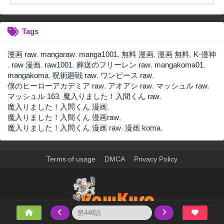
Tags
漫画 raw
,
mangaraw
,
manga1001
,
無料 漫画
,
漫画 無料
,
K-漫神
,
raw 漫画
,
raw1001
,
葬送のフリーレン raw
,
mangakoma01
,
mangakoma
,
呪術廻戦 raw
,
ワンピース raw
,
僕のヒーローアカデミア raw
,
アオアシ raw
,
マッシュル raw
,
マッシュル 163
,
魔入りました！入間くん raw
,
魔入りました！入間くん 漫画
,
魔入りました！入間くん 漫画raw
,
魔入りました！入間くん 漫画 raw
,
漫画 koma
,
Terms of usage
DMCA
Privacy Policy
>
ウェブサイト上のすべての情報と画像は、インターネット上で収集されま