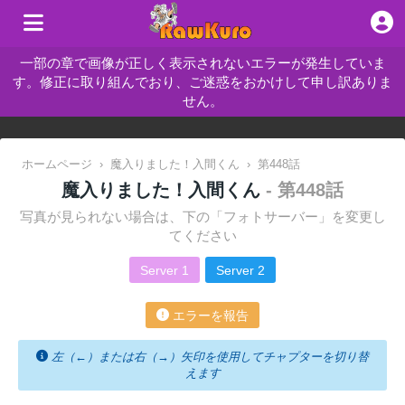
一部の章で画像が正しく表示されないエラーが発生していま
す。修正に取り組んでおり、ご迷惑をおかけして申し訳ありま
せん。
ホームページ
›
魔入りました！入間くん
›
第448話
魔入りました！入間くん
- 第448話
写真が見られない場合は、下の「フォトサーバー」を変更し
てください
Server 1
Server 2
エラーを報告
左（←）または右（→）矢印を使用してチャプターを切り替
えます