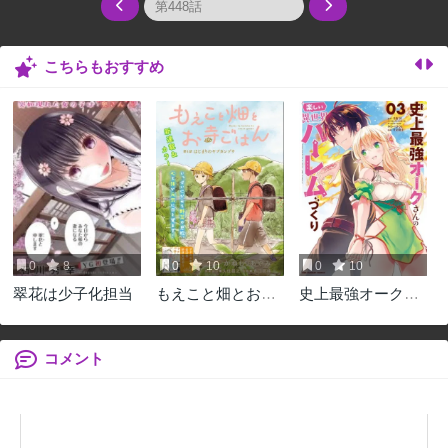
こちらもおすすめ
0
8
0
10
0
10
翠花は少子化担当
もえこと畑とお寺
史上最強オークさ
ごはん
んの楽しい異世界
ハーレムづくり
コメント