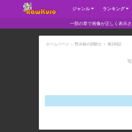
ジャンル
ランキング
一部の章で画像が正しく表示さ
ホームページ
›
黙示録の四騎士
›
第240話
写