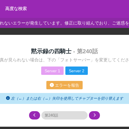
高度な検索
れないエラーが発生しています。修正に取り組んでおり、ご迷惑
黙示録の四騎士
- 第240話
真が見られない場合は、下の「フォトサーバー」を変更してくだ
Server 1
Server 2
エラーを報告
左（←）または右（→）矢印を使用してチャプターを切り替えます