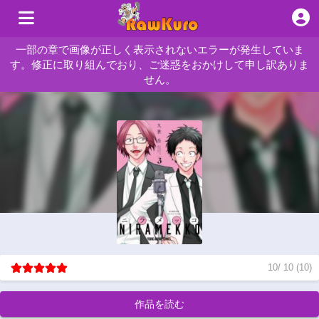
一部の章で画像が正しく表示されないエラーが発生していま
す。修正に取り組んでおり、ご迷惑をおかけして申し訳ありま
せん。
10
/
10
(
10
)
作品を読む