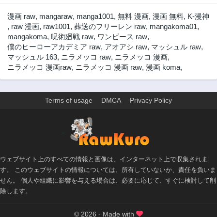
漫画 raw
,
mangaraw
,
manga1001
,
無料 漫画
,
漫画 無料
,
K-漫神
,
raw 漫画
,
raw1001
,
葬送のフリーレン raw
,
mangakoma01
,
mangakoma
,
呪術廻戦 raw
,
ワンピース raw
,
僕のヒーローアカデミア raw
,
アオアシ raw
,
マッシュル raw
,
マッシュル 163
,
ニラメッコ raw
,
ニラメッコ 漫画
,
ニラメッコ 漫画raw
,
ニラメッコ 漫画 raw
,
漫画 koma
,
Terms of usage
DMCA
Privacy Policy
>
ウェブサイト上のすべての情報と画像は、インターネット上で収集されま
す。 このウェブサイトの情報については、所有していないか、責任を負いま
せん。 個人や組織に影響を与える場合は、必要に応じて、すぐに検討して削
除します。
© 2026 - Made with