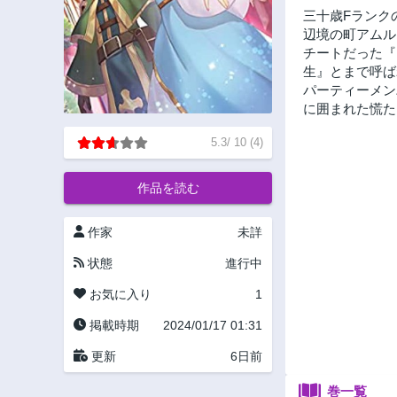
三十歳Fランク
辺境の町アムル
チートだった『
生』とまで呼ば
パーティーメン
に囲まれた慌た
5.3
/
10
(
4
)
作品を読む
作家
未詳
状態
進行中
お気に入り
1
掲載時期
2024/01/17 01:31
更新
6日前
巻一覧