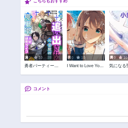
こちらもおすすめ
第70.1話
8ヶ月前
第68.2話
10ヶ月前
第66.3話
11ヶ月前
第65.1話
1年前
0
10
0
10
0
10
第63.2話
勇者パーティーを
I Want to Love You
気になる
1年前
追い出された死霊
Until You Die Love
の中は
第61.3話
魔術師はリッチに
you till you die My
1年前
なって魔王軍で大
Wish is to Fall In
好きな研究ライフ
Love Until You Die
コメント
第60.1話
を送る
きみが死ぬまで恋
1年前
をしたい 与你相恋
第58.2話
到生命尽头
2年前
第56.3話
2年前