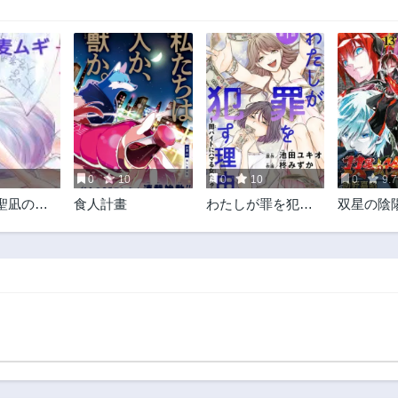
第69.3話
第69.2話
9ヶ月前
9ヶ月前
第68.1話
第67.3話
10ヶ月前
10ヶ月前
第66.2話
第66.1話
11ヶ月前
11ヶ月前
第64.3話
第64.2話
1年前
1年前
0
10
0
10
0
9.7
第63.1話
第62.3話
聖凪の頭
食人計畫
わたしが罪を犯す
双星の陰
1年前
1年前
理由～闇バイトに
第61.2話
第61.1話
ハマる女たち～
1年前
1年前
第59.3話
第59.2話
1年前
1年前
第58.1話
第57.3話
2年前
2年前
第56.2話
第56.1話
2年前
2年前