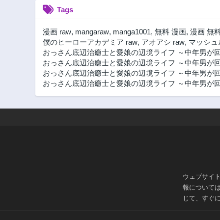
Tags
第55.1話
2年前
漫画 raw
,
mangaraw
,
manga1001
,
無料 漫画
,
漫画 無
第54話
僕のヒーローアカデミア raw
,
アオアシ raw
,
マッシュル
2年前
おっさん底辺治癒士と愛娘の辺境ライフ ～中年男が回
おっさん底辺治癒士と愛娘の辺境ライフ ～中年男が
第52.2話
おっさん底辺治癒士と愛娘の辺境ライフ ～中年男が回
2年前
おっさん底辺治癒士と愛娘の辺境ライフ ～中年男が回
第51話
2年前
第49.3話
2年前
第48.2話
2年前
第47.1話
2年前
ウェブサイ
報について
第46話
じて、すぐ
2年前
第44.3話