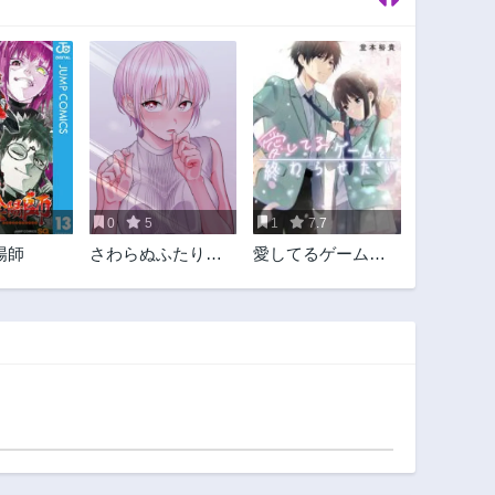
第69.1話
第68.3話
9ヶ月前
9ヶ月前
第67.2話
第67.1話
10ヶ月前
10ヶ月前
第65.3話
第65.2話
11ヶ月前
3ヶ月前
第64.1話
第63.3話
1年前
1年前
0
5
1
7.7
第62.2話
第62.1話
陽師
さわらぬふたりは
愛してるゲームを
1年前
1年前
ナニをする
終わらせたい
第60.3話
第60.2話
1年前
1年前
第59.1話
第58.3話
2年前
2年前
第57.2話
第57.1話
2年前
2年前
第55.3話
第55.2話
2年前
2年前