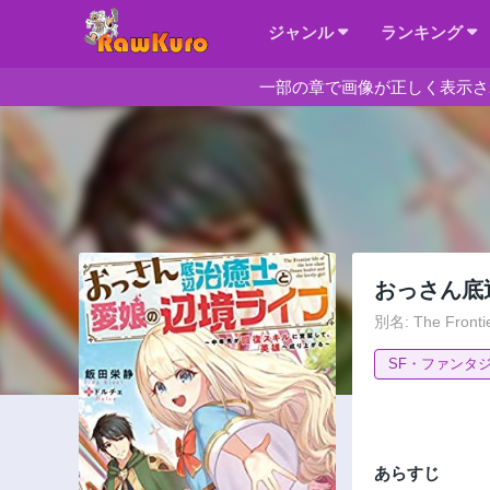
ジャンル
ランキング
一部の章で画像が正しく表示さ
おっさん底
別名: The Frontie
SF・ファンタ
あらすじ