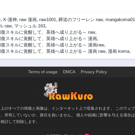
第55話
第54.3話
2年前
2年前
料
,
K-漫神
,
raw 漫画
,
raw1001
,
葬送のフリーレン raw
,
mangakoma01
第53.3話
第53.2話
 raw
,
マッシュル 163
,
2年前
2年前
復スキルに覚醒して、英雄へ成り上がる～ raw
,
回復スキルに覚醒して、英雄へ成り上がる～ 漫画
,
第52.1話
第51.3話
復スキルに覚醒して、英雄へ成り上がる～ 漫画raw
,
2年前
2年前
復スキルに覚醒して、英雄へ成り上がる～ 漫画 raw
,
漫画 koma
,
第50.3話
第50.2話
2年前
2年前
第49.2話
第49.1話
Terms of usage
DMCA
Privacy Policy
2年前
2年前
第48.1話
第48話
>
2年前
2年前
第47話
第46.3話
2年前
2年前
ト上のすべての情報と画像は、インターネット上で収集されます。 このウェ
は、所有していないか、責任を負いません。 個人や組織に影響を与える場合
第45.3話
第45.2話
に検討して削除します。
3年前
3年前
第44.2話
第44.1話