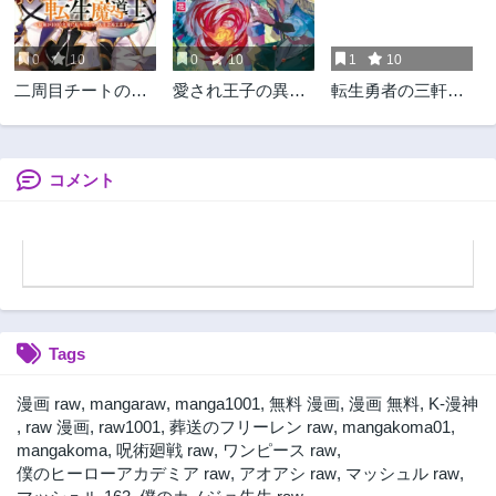
第46話
第45話
1ヶ月前
1ヶ月前
0
10
0
10
1
10
第44話
第43話
二周目チートの転
愛され王子の異世
転生勇者の三軒隣
1ヶ月前
1ヶ月前
生魔導士 〜最強
界ほのぼの生活
んちの俺
第42話
第41話
が１０００年後に
1ヶ月前
1ヶ月前
転生したら、人生
余裕すぎました〜
コメント
第40話
第39話
1ヶ月前
1ヶ月前
第38話
第37話
1ヶ月前
1ヶ月前
第36話
第35話
1ヶ月前
1ヶ月前
Tags
第34話
第33話
1ヶ月前
1ヶ月前
漫画 raw
,
mangaraw
,
manga1001
,
無料 漫画
,
漫画 無料
,
K-漫神
第32話
第31話
,
raw 漫画
,
raw1001
,
葬送のフリーレン raw
,
mangakoma01
,
1ヶ月前
2ヶ月前
mangakoma
,
呪術廻戦 raw
,
ワンピース raw
,
僕のヒーローアカデミア raw
,
アオアシ raw
,
マッシュル raw
,
第30話
第29話