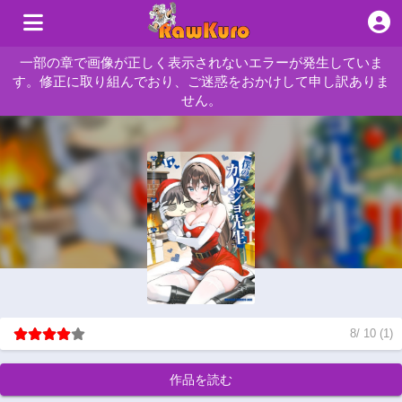
一部の章で画像が正しく表示されないエラーが発生していま
す。修正に取り組んでおり、ご迷惑をおかけして申し訳ありま
せん。
8
/
10
(
1
)
作品を読む