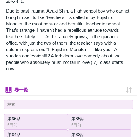
あらすじ
Due to past trauma, Ayaki Shin, a high school boy who cannot
bring himself to like "teachers," is called in by Fujishiro
Manaka, the most popular and beautiful teacher in school.
That’s strange, I haven't had a rebellious attitude towards
teachers lately…… As his anxiety grows, in the guidance
office, with just the two of them, the teacher says with a
solemn expression: "I, Fujishiro Manaka――like you." A
sudden confession!!!? A forbidden love comedy about two
people who absolutely must not fall in love (!?), class starts
now!
巻一覧
第66話
第65話
5日前
5日前
第64話
第63話