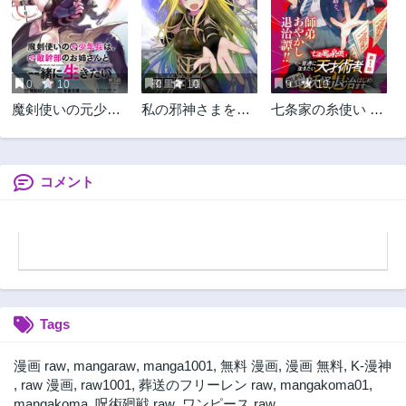
3ヶ月前
3ヶ月前
第138.1話
第137.2話
3ヶ月前
3ヶ月前
0
10
0
10
0
10
第137.1話
第136話
魔剣使いの元少年
私の邪神さまを崇
七条家の糸使い ～
3ヶ月前
3ヶ月前
兵は、元敵幹部の
めてください！
普通に生きたい天
第135.2話
第135.1話
お姉さんと一緒に
異世界で邪教の神
才術者、押しかけ
3ヶ月前
3ヶ月前
生きたい
官になったのでの
弟子と妖怪退治は
んびり伝道してみ
じめます～
コメント
第134話
第133話
た
3ヶ月前
3ヶ月前
第132話
第131話
3ヶ月前
3ヶ月前
第130.2話
第130話
3ヶ月前
3ヶ月前
Tags
第129話
第128話
3ヶ月前
3ヶ月前
漫画 raw
,
mangaraw
,
manga1001
,
無料 漫画
,
漫画 無料
,
K-漫神
第127話
第126話
,
raw 漫画
,
raw1001
,
葬送のフリーレン raw
,
mangakoma01
,
3ヶ月前
3ヶ月前
mangakoma
,
呪術廻戦 raw
,
ワンピース raw
,