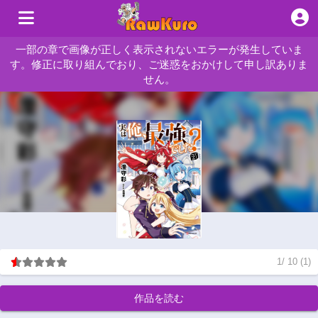
一部の章で画像が正しく表示されないエラーが発生していま
す。修正に取り組んでおり、ご迷惑をおかけして申し訳ありま
せん。
1
/
10
(
1
)
作品を読む