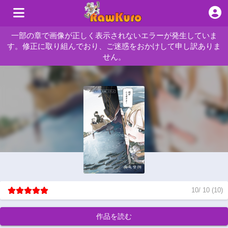
一部の章で画像が正しく表示されないエラーが発生していま
す。修正に取り組んでおり、ご迷惑をおかけして申し訳ありま
せん。
10
/
10
(
10
)
作品を読む