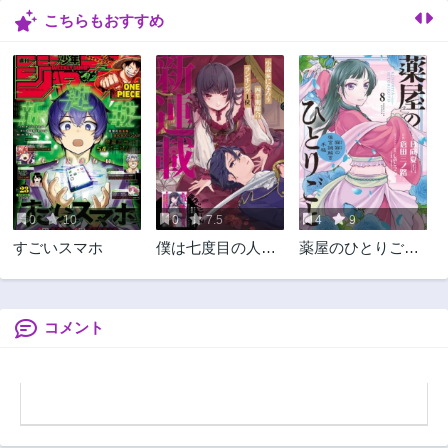
こちらもおすすめ
0
10
0
7.5
4
9
すごいスマホ
僕は七度目の人生
薬屋のひとりごと
で、怪物姫を手に
～猫猫の後宮謎解
入れた
き手帳～ The
Apothecarys
Monologue
コメント
(KURATA Minoji)