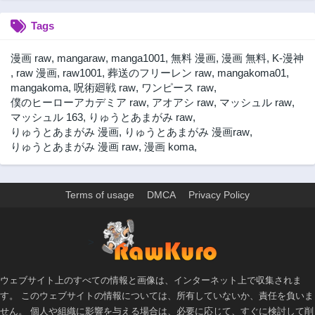
Tags
漫画 raw
,
mangaraw
,
manga1001
,
無料 漫画
,
漫画 無料
,
K-漫神
,
raw 漫画
,
raw1001
,
葬送のフリーレン raw
,
mangakoma01
,
mangakoma
,
呪術廻戦 raw
,
ワンピース raw
,
僕のヒーローアカデミア raw
,
アオアシ raw
,
マッシュル raw
,
マッシュル 163
,
りゅうとあまがみ raw
,
りゅうとあまがみ 漫画
,
りゅうとあまがみ 漫画raw
,
りゅうとあまがみ 漫画 raw
,
漫画 koma
,
Terms of usage
DMCA
Privacy Policy
>
ウェブサイト上のすべての情報と画像は、インターネット上で収集されま
す。 このウェブサイトの情報については、所有していないか、責任を負いま
せん。 個人や組織に影響を与える場合は、必要に応じて、すぐに検討して削