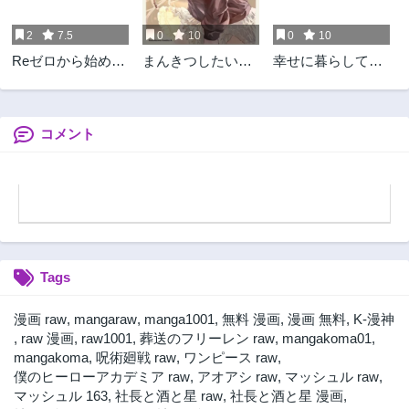
3ヶ月前
3ヶ月前
2
7.5
0
10
0
10
第40話
第39話
Reゼロから始める
まんきつしたい常
幸せに暮らしてま
3ヶ月前
3ヶ月前
異世界生活 第五
連さん
すので放っておい
第38話
第37話
章 水の都と英雄の
てください!
3ヶ月前
3ヶ月前
詩
コメント
第36話
第35話
3ヶ月前
3ヶ月前
第34話
第33話
3ヶ月前
3ヶ月前
第32話
第31話
8ヶ月前
8ヶ月前
Tags
第30話
第29話
8ヶ月前
8ヶ月前
漫画 raw
,
mangaraw
,
manga1001
,
無料 漫画
,
漫画 無料
,
K-漫神
第28話
第27話
,
raw 漫画
,
raw1001
,
葬送のフリーレン raw
,
mangakoma01
,
8ヶ月前
8ヶ月前
mangakoma
,
呪術廻戦 raw
,
ワンピース raw
,
僕のヒーローアカデミア raw
,
アオアシ raw
,
マッシュル raw
,
第26話
第25話
マッシュル 163
,
社長と酒と星 raw
,
社長と酒と星 漫画
,
8ヶ月前
8ヶ月前