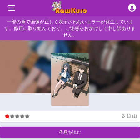
一部の章で画像が正しく表示されないエラーが発生していま
す。修正に取り組んでおり、ご迷惑をおかけして申し訳ありま
せん。
2
/
10
(
1
)
作品を読む