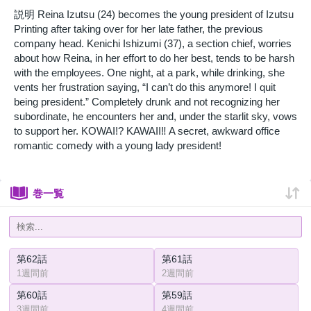
説明 Reina Izutsu (24) becomes the young president of Izutsu
Printing after taking over for her late father, the previous
company head. Kenichi Ishizumi (37), a section chief, worries
about how Reina, in her effort to do her best, tends to be harsh
with the employees. One night, at a park, while drinking, she
vents her frustration saying, “I can’t do this anymore! I quit
being president.” Completely drunk and not recognizing her
subordinate, he encounters her and, under the starlit sky, vows
to support her. KOWAI!? KAWAII‼ A secret, awkward office
romantic comedy with a young lady president!
巻一覧
第62話
第61話
1週間前
2週間前
第60話
第59話
3週間前
4週間前