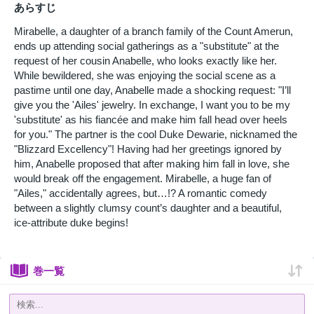
あらすじ
Mirabelle, a daughter of a branch family of the Count Amerun,
ends up attending social gatherings as a "substitute" at the
request of her cousin Anabelle, who looks exactly like her.
While bewildered, she was enjoying the social scene as a
pastime until one day, Anabelle made a shocking request: "I’ll
give you the 'Ailes' jewelry. In exchange, I want you to be my
'substitute' as his fiancée and make him fall head over heels
for you." The partner is the cool Duke Dewarie, nicknamed the
"Blizzard Excellency"! Having had her greetings ignored by
him, Anabelle proposed that after making him fall in love, she
would break off the engagement. Mirabelle, a huge fan of
"Ailes," accidentally agrees, but…!? A romantic comedy
between a slightly clumsy count’s daughter and a beautiful,
ice-attribute duke begins!
巻一覧