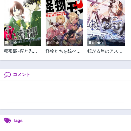
第2話
第1話
1ヶ月前
1ヶ月前
0
6
0
2
0
6
秘密部 -僕と先生
怪物たちを統べる
転がる星のアステ
の秘密の部活-
モノ ～最強の支援
リズム
特化能力で、気付
けば世界最強パー
ティーに！～
コメント
Tags