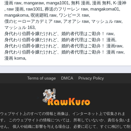
漫画 raw
,
mangaraw
,
manga1001
,
無料 漫画
,
漫画 無料
,
K-漫神
,
raw 漫画
,
raw1001
,
葬送のフリーレン raw
,
mangakoma01
,
mangakoma
,
呪術廻戦 raw
,
ワンピース raw
,
僕のヒーローアカデミア raw
,
アオアシ raw
,
マッシュル raw
,
マッシュル 163
,
身代わり伯爵令嬢だけれど、婚約者代理はご勘弁！ raw
,
身代わり伯爵令嬢だけれど、婚約者代理はご勘弁！ 漫画
,
身代わり伯爵令嬢だけれど、婚約者代理はご勘弁！ 漫画raw
,
身代わり伯爵令嬢だけれど、婚約者代理はご勘弁！ 漫画 raw
,
漫画 koma
,
Terms of usage
DMCA
Privacy Policy
>
ウェブサイト上のすべての情報と画像は、インターネット上で収集されま
す。 このウェブサイトの情報については、所有していないか、責任を負いま
せん。 個人や組織に影響を与える場合は、必要に応じて、すぐに検討して削