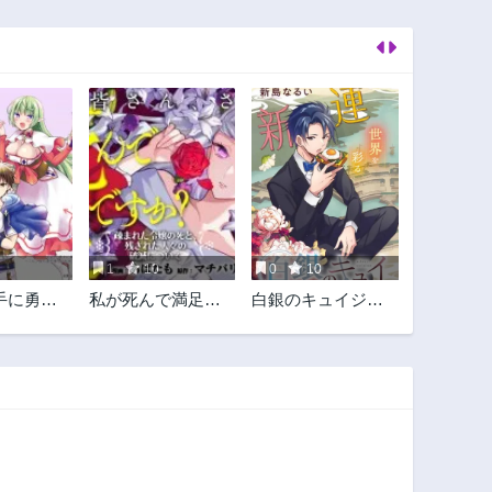
1
10
0
10
手に勇者
私が死んで満足で
白銀のキュイジー
に認定す
すか？
ヌ～明治外交官の
ろよ！～
料理人～
も国王様
すほど俺
役割らし