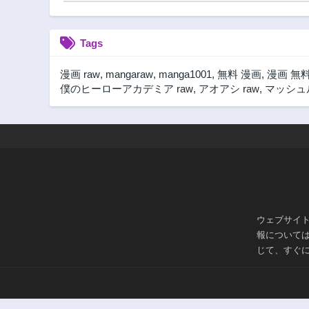
Tags
漫画 raw
,
mangaraw
,
manga1001
,
無料 漫画
,
漫画 無
僕のヒーローアカデミア raw
,
アオアシ raw
,
マッシュル
ウェブサイ
報について
じて、すぐ