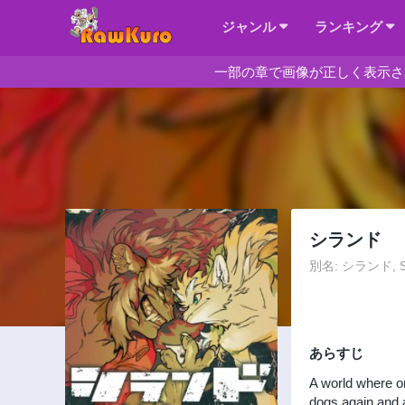
ジャンル
ランキング
一部の章で画像が正しく表示さ
シランド
別名: シランド, Si
あらすじ
A world where on
dogs again and 