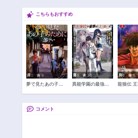
こちらもおすすめ
0
9
0
10
0
5.
夢で見たあの子の
異能学園の最強は
龍狼伝 
ために
平穏に潜む～規格
外の怪物、無能を
演じ学園を影から
支配する～
コメント