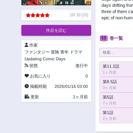
days drifting fr
three of them c
10
/
10
(
10
)
epic of non-hum
作品を読む
巻一覧
作家
ファンタジー
冒険
青年
ドラマ
Updating
Comic Days
状態
進行中
第11.2話
1ヶ月前
お気に入り
0
第8.5話
掲載時期
2026/01/16 03:00
3ヶ月前
更新
1ヶ月前
第5話
7ヶ月前
第1話
2ヶ月前