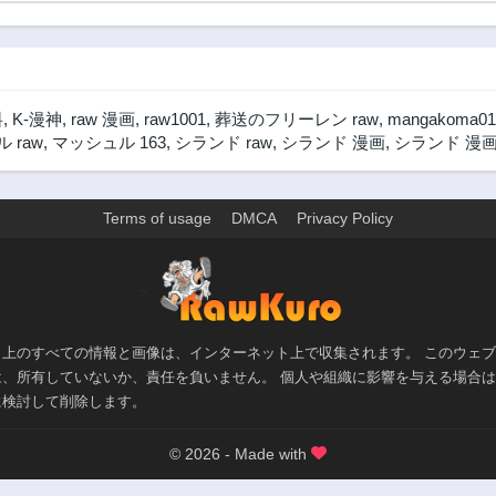
料
,
K-漫神
,
raw 漫画
,
raw1001
,
葬送のフリーレン raw
,
mangakoma01
 raw
,
マッシュル 163
,
シランド raw
,
シランド 漫画
,
シランド 漫画
Terms of usage
DMCA
Privacy Policy
>
ト上のすべての情報と画像は、インターネット上で収集されます。 このウェ
は、所有していないか、責任を負いません。 個人や組織に影響を与える場合
に検討して削除します。
© 2026 - Made with