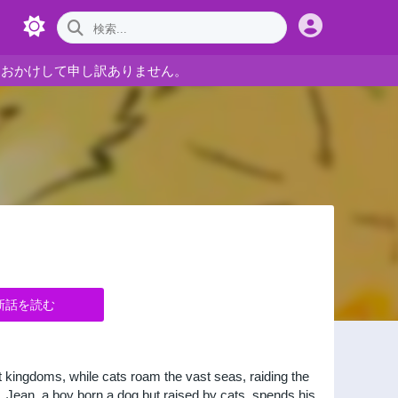
をおかけして申し訳ありません。
新話を読む
t kingdoms, while cats roam the vast seas, raiding the
Jean, a boy born a dog but raised by cats, spends his