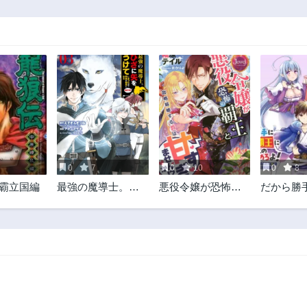
7
0
7
0
10
0
8
王霸立国編
最強の魔導士。ひ
悪役令嬢が恐怖の
だから勝
ざに矢をうけてし
覇王と政略結婚す
とか覇王
まったので田舎の
る罰は甘すぎませ
んのやめ
衛兵になる
んか!?
エルフ族
もひれ伏
は偉大な
い～