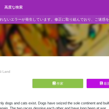
高度な検索
れないエラーが発生しています。修正に取り組んでおり、ご迷惑
 Land
作家
最
ly dogs and cats exist. Dogs have seized the sole continent and buil
again. The two races despise each other and have long been at war… 