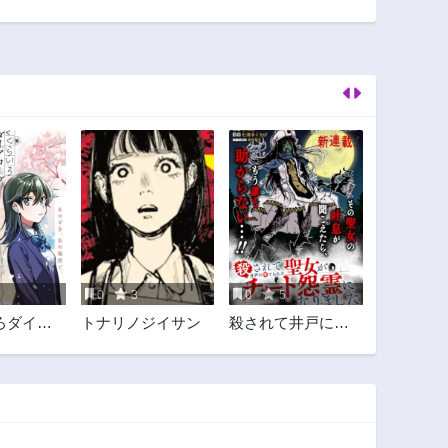
第19話
第18話
1年前
1年前
第14話
第13話
1年前
1年前
第9話
第8話
1年前
1年前
第5話
第4話
1年前
1年前
第1話
1年前
0
3
0
5
ろダイア
トナリノジイサン
殺されて井戸に捨
てられた聖女がチ
ート怨霊になりま
した