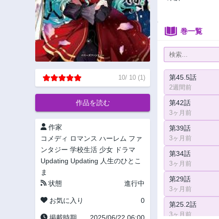
巻一覧
第45.5話
10
/
10
(
1
)
2週間前
作品を読む
第42話
3ヶ月前
作家
第39話
コメディ
ロマンス
ハーレム
ファ
3ヶ月前
ンタジー
学校生活
少女
ドラマ
第34話
Updating
Updating
人生のひとこ
3ヶ月前
ま
第29話
状態
進行中
3ヶ月前
お気に入り
0
第25.2話
3ヶ月前
掲載時期
2025/06/22 06:00