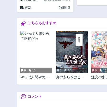
第21.2話
更新
2週間前
3ヶ月前
第17話
こちらもおすすめ
1年前
第12話
1年前
第7.1話
1年前
第3話
1年前
0
10
0
10
0
10
やっぱ人間やめて
真の安らぎはこの
注文の多
正解だわ
世になく -シン・仮
い 契約
面ライダー
ねだり上
SHOCKER SIDE-
魔術師に
ています!
コメント