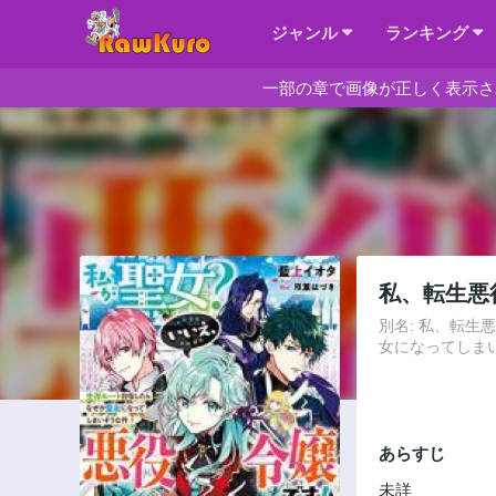
ジャンル
ランキング
一部の章で画像が正しく表示さ
私、転生悪
別名: 私、転生
女になってしまいそうな件～
あらすじ
未詳