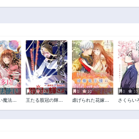
第21.1話
第20話
3ヶ月前
1年前
第16話
第15話
1年前
1年前
第11話
第10話
1年前
1年前
第7話
第6話
3ヶ月前
1年前
第2話
1年前
0
10
0
10
0
10
い魔法使
王たる股冠の輝き
虐げられた花嫁は
さくらい
花嫁はお
よ
冷徹竜王様に溺愛
ローグ
手な最強
される
溺愛され
?