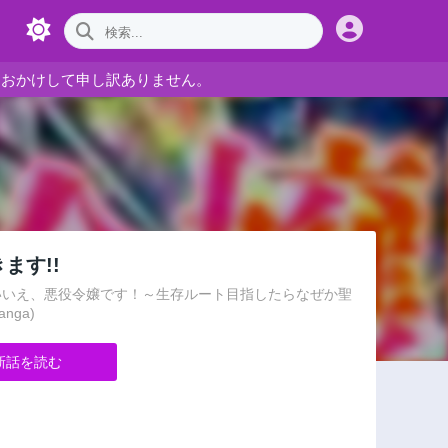
をおかけして申し訳ありません。
ます!!
？いいえ、悪役令嬢です！～生存ルート目指したらなぜか聖
anga)
新話を読む