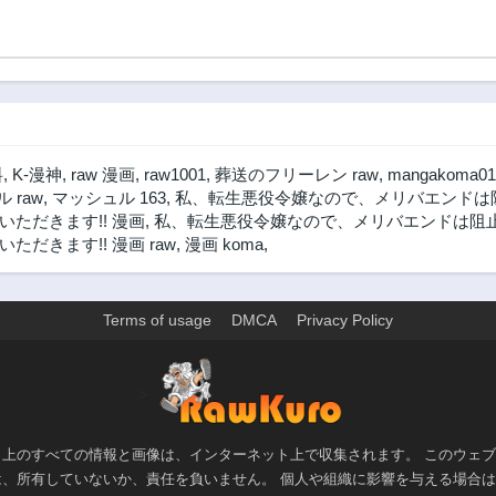
料
,
K-漫神
,
raw 漫画
,
raw1001
,
葬送のフリーレン raw
,
mangakoma01
 raw
,
マッシュル 163
,
私、転生悪役令嬢なので、メリバエンドは阻止
ただきます!! 漫画
,
私、転生悪役令嬢なので、メリバエンドは阻止さ
きます!! 漫画 raw
,
漫画 koma
,
Terms of usage
DMCA
Privacy Policy
>
ト上のすべての情報と画像は、インターネット上で収集されます。 このウェ
は、所有していないか、責任を負いません。 個人や組織に影響を与える場合