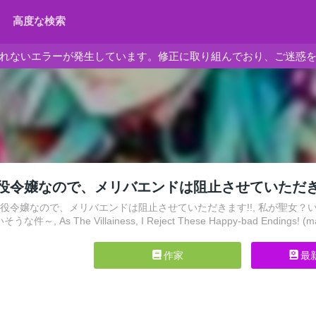
高度な検索
れないエラーが発生しています。修正に取り組んでおり、ご迷惑
役令嬢なので、メリバエンドは阻止させていただき
悪役令嬢なので、メリバエンドは阻止させていただきます!!, 私が聖女
, As The Villainess, I Reject These Happy-bad Endings! (m
作家
最