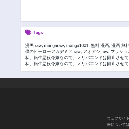
Tags
漫画 raw
,
mangaraw
,
manga1001
,
無料 漫画
,
漫画 無
僕のヒーローアカデミア raw
,
アオアシ raw
,
マッシュル
私、転生悪役令嬢なので、メリバエンドは阻止させてい
私、転生悪役令嬢なので、メリバエンドは阻止させていただ
ウェブサイ
報について