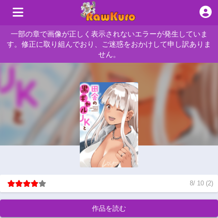
一部の章で画像が正しく表示されないエラーが発生していま
す。修正に取り組んでおり、ご迷惑をおかけして申し訳ありま
せん。
8
/
10
(
2
)
作品を読む