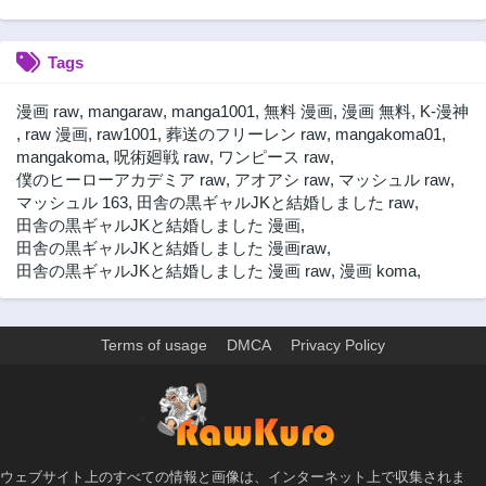
第13.1話
第12.2話
1年前
1年前
Tags
第12.1話
第11.2話
1年前
1年前
漫画 raw
,
mangaraw
,
manga1001
,
無料 漫画
,
漫画 無料
,
K-漫神
第11.1話
第10.2話
,
raw 漫画
,
raw1001
,
葬送のフリーレン raw
,
mangakoma01
,
1年前
1年前
mangakoma
,
呪術廻戦 raw
,
ワンピース raw
,
僕のヒーローアカデミア raw
,
アオアシ raw
,
マッシュル raw
,
第10.1話
第9.2話
マッシュル 163
,
田舎の黒ギャルJKと結婚しました raw
,
1年前
1年前
田舎の黒ギャルJKと結婚しました 漫画
,
第9.1話
第8.2話
田舎の黒ギャルJKと結婚しました 漫画raw
,
1年前
1年前
田舎の黒ギャルJKと結婚しました 漫画 raw
,
漫画 koma
,
第8.1話
第7.2話
1年前
1年前
Terms of usage
DMCA
Privacy Policy
第7.1話
第6.2話
2年前
1年前
第6.1話
第5.2話
>
2年前
1年前
第5.1話
第4.2話
ウェブサイト上のすべての情報と画像は、インターネット上で収集されま
2年前
1年前