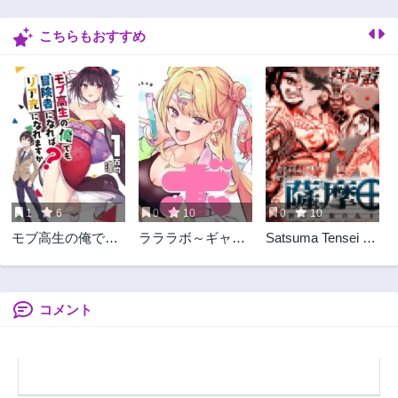
3ヶ月前
3ヶ月前
こちらもおすすめ
第21.1話
第20.2話
3ヶ月前
3ヶ月前
第20.1話
第19.2話
3ヶ月前
3ヶ月前
第19.1話
第18.2話
3ヶ月前
1年前
第18.1話
第17.2話
1年前
1年前
1
6
0
10
0
10
第17.1話
第16.2話
モブ高生の俺でも
ラララボ～ギャル
Satsuma Tensei 薩
1年前
1年前
冒険者になればリ
と科学と青春と！
摩転生 薩摩転生～
第16.1話
第15.2話
ア充になれますか?
～
世に万葉の丸十字
1年前
1年前
が咲くなり～
コメント
第15.1話
第14.2話
1年前
1年前
第14.1話
第13.2話
1年前
1年前