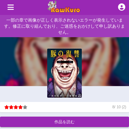
一部の章で画像が正しく表示されないエラーが発生していま
す。修正に取り組んでおり、ご迷惑をおかけして申し訳ありま
せん。
8
/
10
(
2
)
作品を読む