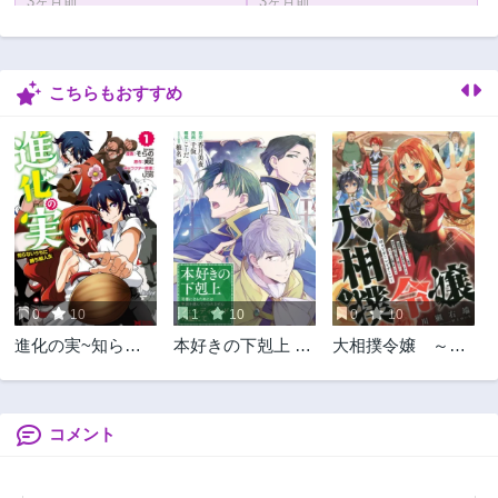
3ヶ月前
3ヶ月前
第55話
第54話
3ヶ月前
3ヶ月前
こちらもおすすめ
第53話
第52話
3ヶ月前
3ヶ月前
第51.2話
第51.1話
3ヶ月前
3ヶ月前
第50.2話
第50.1話
3ヶ月前
3ヶ月前
第49話
第48話
3ヶ月前
3ヶ月前
0
10
1
10
0
10
第47.2話
第47.1話
進化の実~知らな
本好きの下剋上 フ
大相撲令嬢 ～聖
3ヶ月前
3ヶ月前
いうちに勝ち組人
ェルディナンドの
女に平手打ちを食
第46.2話
第46.1話
生~
館にて
らった瞬間相撲部
3ヶ月前
3ヶ月前
だった前世を思い
出した悪役令嬢の
コメント
第45.2話
第45.1話
私は捨て猫王子に
3ヶ月前
3ヶ月前
ちゃんこを振る舞