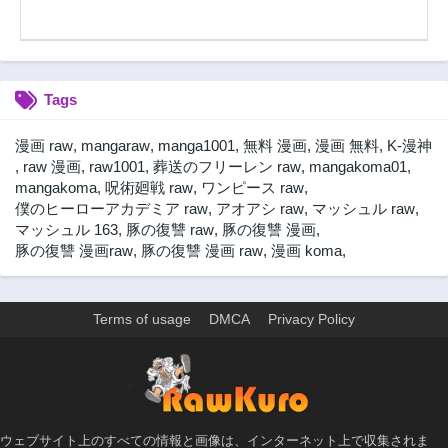
第44.2話
第44.1話
いたい はぁどす
3ヶ月前
3ヶ月前
こいどすこい～
第43話
第42話
3ヶ月前
3ヶ月前
Tags
第41話
第40話
3ヶ月前
3ヶ月前
漫画 raw
,
mangaraw
,
manga1001
,
無料 漫画
,
漫画 無料
,
K-漫神
第39話
第38.2話
,
raw 漫画
,
raw1001
,
葬送のフリーレン raw
,
mangakoma01
,
3ヶ月前
3ヶ月前
mangakoma
,
呪術廻戦 raw
,
ワンピース raw
,
僕のヒーローアカデミア raw
,
アオアシ raw
,
マッシュル raw
,
第38.1話
第37話
マッシュル 163
,
豚の復讐 raw
,
豚の復讐 漫画
,
3ヶ月前
3ヶ月前
豚の復讐 漫画raw
,
豚の復讐 漫画 raw
,
漫画 koma
,
第36話
第35話
3ヶ月前
3ヶ月前
第34話
第33話
Terms of usage
DMCA
Privacy Policy
3ヶ月前
3ヶ月前
第32.2話
第32.1話
>
3ヶ月前
3ヶ月前
第31話
第30話
3ヶ月前
3ヶ月前
ウェブサイト上のすべての情報と画像は、インターネット上で収集されま