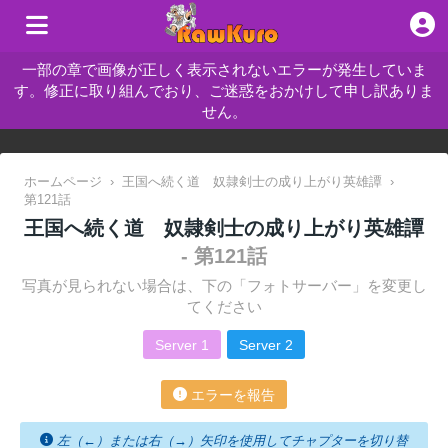
一部の章で画像が正しく表示されないエラーが発生していま
す。修正に取り組んでおり、ご迷惑をおかけして申し訳ありま
せん。
ホームページ
›
王国へ続く道 奴隷剣士の成り上がり英雄譚
›
第121話
王国へ続く道 奴隷剣士の成り上がり英雄譚
- 第121話
写真が見られない場合は、下の「フォトサーバー」を変更し
てください
Server 1
Server 2
エラーを報告
左（←）または右（→）矢印を使用してチャプターを切り替