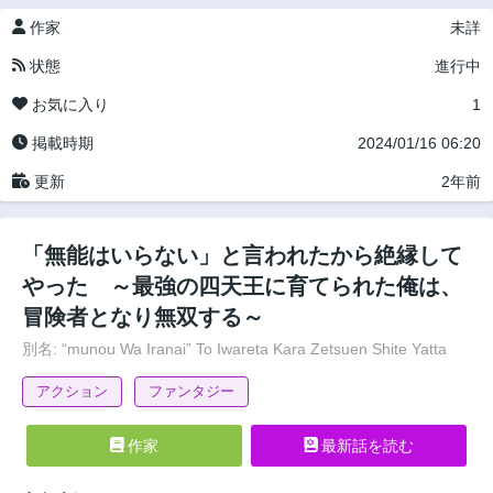
作家
未詳
状態
進行中
お気に入り
1
掲載時期
2024/01/16 06:20
更新
2年前
「無能はいらない」と言われたから絶縁して
やった ～最強の四天王に育てられた俺は、
冒険者となり無双する～
別名: “munou Wa Iranai” To Iwareta Kara Zetsuen Shite Yatta
アクション
ファンタジー
作家
最新話を読む