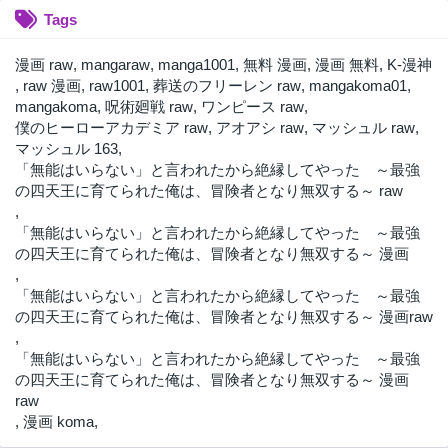
Tags
第51話
第50話
3年前
3年前
漫画 raw
,
mangaraw
,
manga1001
,
無料 漫画
,
漫画 無料
,
K-漫神
第49話
第48話
,
raw 漫画
,
raw1001
,
葬送のフリーレン raw
,
mangakoma01
,
3年前
3年前
mangakoma
,
呪術廻戦 raw
,
ワンピース raw
,
僕のヒーローアカデミア raw
,
アオアシ raw
,
マッシュル raw
,
第47話
第46話
マッシュル 163
,
3年前
3年前
「無能はいらない」と言われたから絶縁してやった ～最強
第45話
第44話
の四天王に育てられた俺は、冒険者となり無双する～ raw
3年前
3年前
,
「無能はいらない」と言われたから絶縁してやった ～最強
第43話
第42話
の四天王に育てられた俺は、冒険者となり無双する～ 漫画
3年前
2年前
,
第41話
第40話
「無能はいらない」と言われたから絶縁してやった ～最強
3年前
3年前
の四天王に育てられた俺は、冒険者となり無双する～ 漫画raw
第39話
第38話
,
3年前
3年前
「無能はいらない」と言われたから絶縁してやった ～最強
の四天王に育てられた俺は、冒険者となり無双する～ 漫画
第37話
第36話
raw
3年前
3年前
,
漫画 koma
,
第35話
第34話