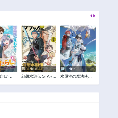
0
10
0
5
ばれた
幻想水滸伝 STAR
水属性の魔法使い
らし』～
LEAP～星々の軌跡
@COMIC
で、精霊
～
説的ヒー
た～