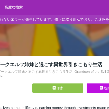
高度な検索
れないエラーが発生しています。修正に取り組んでおり、ご迷惑
ダークエルフ姉妹と過ごす異世界引きこもり生活
エルフ姉妹と過ごす異世界引きこもり生活, Grandson of the Evil God, Jashin 
tsu
作家
最
a lives a shut-in lifestyle, earning money through investments made 