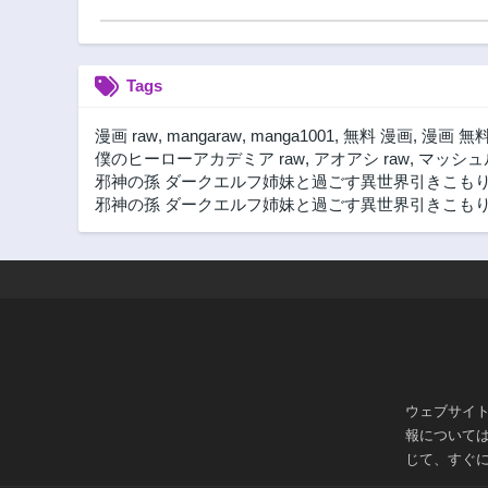
Tags
漫画 raw
,
mangaraw
,
manga1001
,
無料 漫画
,
漫画 無
僕のヒーローアカデミア raw
,
アオアシ raw
,
マッシュル
邪神の孫 ダークエルフ姉妹と過ごす異世界引きこもり
邪神の孫 ダークエルフ姉妹と過ごす異世界引きこもり生
ウェブサイ
報について
じて、すぐ