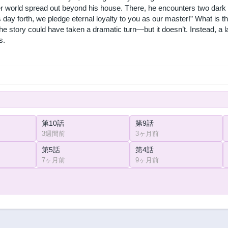
er world spread out beyond his house. There, he encounters two dark 
 day forth, we pledge eternal loyalty to you as our master!” What is the
 story could have taken a dramatic turn—but it doesn’t. Instead, a la
s.
第10話
第9話
3週間前
3ヶ月前
第5話
第4話
7ヶ月前
9ヶ月前