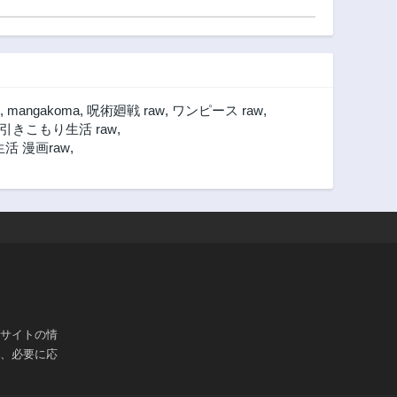
,
mangakoma
,
呪術廻戦 raw
,
ワンピース raw
,
きこもり生活 raw
,
 漫画raw
,
ブサイトの情
は、必要に応