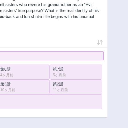
elf sisters who revere his grandmother as an “Evil
 sisters’ true purpose? What is the real identity of his
id-back and fun shut-in life begins with his unusual
第8話
第7話
4ヶ月前
5ヶ月前
第3話
第2話
10ヶ月前
11ヶ月前