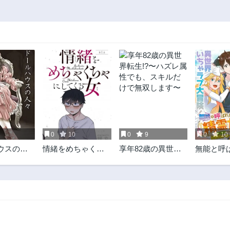
0
10
0
9
0
10
ウスの
情緒をめちゃくち
享年82歳の異世界
無能と呼
ゃにしてくる女
転生!?〜ハズレ属性
『精霊た
でも、スキルだけ
実は異能
で無双します〜
界では伝
ローでし