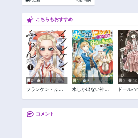
こちらもおすすめ
0
6
1
8
0
10
フランケン・ふら
水しか出ない神具
ドールハ
ん Frantic
【コップ】を授か
人々
った僕は、不毛の
領地で好きに生き
る事にしました
コメント