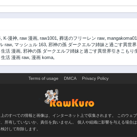
料
,
K-漫神
,
raw 漫画
,
raw1001
,
葬送のフリーレン raw
,
mangakoma01
 raw
,
マッシュル 163
,
邪神の孫 ダークエルフ姉妹と過ごす異世界引
生活 漫画
,
邪神の孫 ダークエルフ姉妹と過ごす異世界引きこもり生活
活 漫画 raw
,
漫画 koma
,
Terms of usage
DMCA
Privacy Policy
>
ト上のすべての情報と画像は、インターネット上で収集されます。 このウェ
は、所有していないか、責任を負いません。 個人や組織に影響を与える場合
に検討して削除します。