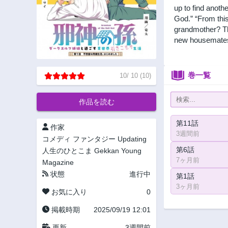
up to find anoth
God.” “From this
grandmother? The
new housemate
巻一覧
10
/
10
(
10
)
作品を読む
第11話
作家
3週間前
コメディ
ファンタジー
Updating
第6話
人生のひとこま
Gekkan Young
7ヶ月前
Magazine
状態
進行中
第1話
3ヶ月前
お気に入り
0
掲載時期
2025/09/19 12:01
更新
3週間前