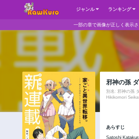
ジャンル
ランキング
一部の章で画像が正しく表示さ
邪神の孫 
別名: 邪神の孫 ダーク
Hikikomori Seika
あらすじ
Satoshi Katakur