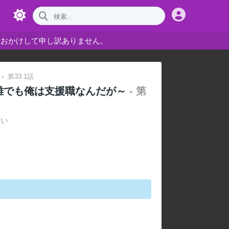
をおかけして申し訳ありません。
›
第33.1話
雄でも俺は支援職なんだが～
- 第
さい