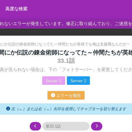
高度な検索
れないエラーが発生しています。修正に取り組んでおり、ご迷惑
間にか伝説の錬金術師になってた～仲間たちが英雄でも俺は支援職なんだが～
間にか伝説の錬金術師になってた～仲間たちが英
33.1話
真が見られない場合は、下の「フォトサーバー」を変更してくだ
Server 1
Server 2
エラーを報告
左（←）または右（→）矢印を使用してチャプターを切り替えます