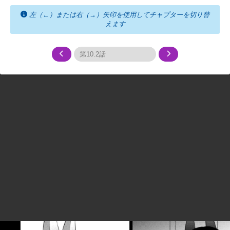
左（←）または右（→）矢印を使用してチャプターを切り替
えます