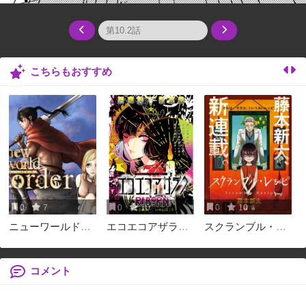
こちらもおすすめ
0
7
0
10
0
10
ニューワールドオ
エコエコアザラク
スクランブル・レ
ーダー
REBORN
シピ
コメント