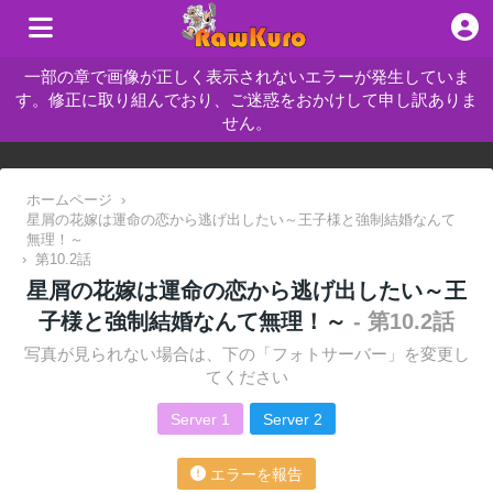
一部の章で画像が正しく表示されないエラーが発生していま
す。修正に取り組んでおり、ご迷惑をおかけして申し訳ありま
せん。
ホームページ
›
星屑の花嫁は運命の恋から逃げ出したい～王子様と強制結婚なんて
無理！～
›
第10.2話
星屑の花嫁は運命の恋から逃げ出したい～王
子様と強制結婚なんて無理！～
- 第10.2話
写真が見られない場合は、下の「フォトサーバー」を変更し
てください
Server 1
Server 2
エラーを報告