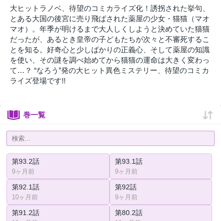
大ヒットラノベ、待望のコミカライズ化！誘拐された挙句、
とある大国の後宮に売り飛ばされた薬屋の少女・猫猫（マオ
マオ）。年季が明けるまで大人しくしようと決めていた猫猫
だったが、あるとき皇帝の子どもたちが次々と不審死するこ
とを知る。好奇心と少しばかりの正義心、そして薬屋の知識
を使い、その謎を調べ始めてから猫猫の運命は大きく変わっ
て…？ “なろう”発の大ヒット異色ミステリー、待望のコミカ
ライズ登場です!!
巻一覧
第93.2話
第93.1話
9ヶ月前
9ヶ月前
第92.1話
第92話
10ヶ月前
9ヶ月前
第91.2話
第80.2話