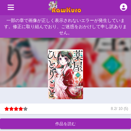
一部の章で画像が正しく表示されないエラーが発生していま
す。修正に取り組んでおり、ご迷惑をおかけして申し訳ありま
せん。
8.2
/
10
(
5
)
作品を読む