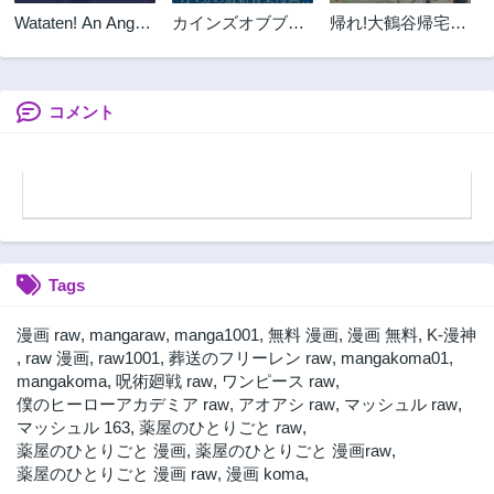
第67話
第66話
Wataten! An Angel
カインズオブブル
帰れ!大鶴谷帰宅倶
3年前
3年前
Flew Down to Me
ー!
楽部
第65話
第64話
私に天使が舞い降
3年前
3年前
りた！
コメント
第63.2話
第63話
3年前
3年前
第62話
第61.1話
3年前
3年前
第61話
第60.2話
2年前
3年前
Tags
第60話
第59.2話
3年前
2年前
漫画 raw
,
mangaraw
,
manga1001
,
無料 漫画
,
漫画 無料
,
K-漫神
第59話
第58話
,
raw 漫画
,
raw1001
,
葬送のフリーレン raw
,
mangakoma01
,
3年前
3年前
mangakoma
,
呪術廻戦 raw
,
ワンピース raw
,
僕のヒーローアカデミア raw
,
アオアシ raw
,
マッシュル raw
,
第57話
第56.1話
マッシュル 163
,
薬屋のひとりごと raw
,
3年前
3年前
薬屋のひとりごと 漫画
,
薬屋のひとりごと 漫画raw
,
第56話
第55.2話
薬屋のひとりごと 漫画 raw
,
漫画 koma
,
2年前
3年前