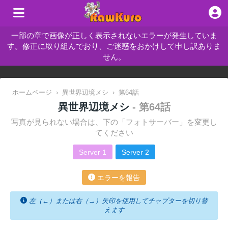
一部の章で画像が正しく表示されないエラーが発生していま
す。修正に取り組んでおり、ご迷惑をおかけして申し訳ありま
せん。
ホームページ
›
異世界辺境メシ
›
第64話
異世界辺境メシ
- 第64話
写真が見られない場合は、下の「フォトサーバー」を変更し
てください
Server 1
Server 2
エラーを報告
左（←）または右（→）矢印を使用してチャプターを切り替
えます