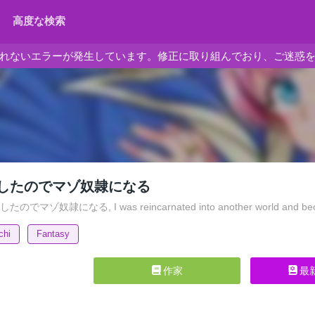
高度な検索
れないエラーが発生しています。修正に取り組んでおり、ご迷惑
したのでマゾ奴隷になる
マゾ奴隷になる, I was reincarnated into another world and became
chi
Fantasy
作家
最