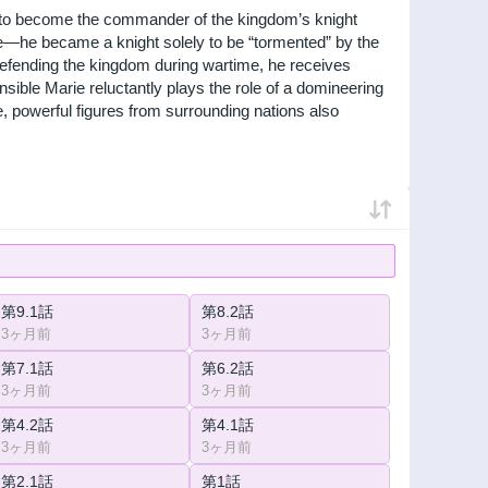
se to become the commander of the kingdom’s knight
le—he became a knight solely to be “tormented” by the
 defending the kingdom during wartime, he receives
ensible Marie reluctantly plays the role of a domineering
e, powerful figures from surrounding nations also
第9.1話
第8.2話
3ヶ月前
3ヶ月前
第7.1話
第6.2話
3ヶ月前
3ヶ月前
第4.2話
第4.1話
3ヶ月前
3ヶ月前
第2.1話
第1話