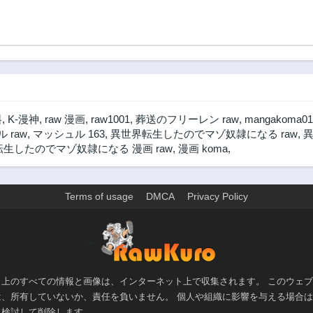
料
,
K-漫神
,
raw 漫画
,
raw1001
,
葬送のフリーレン raw
,
mangakoma01
 raw
,
マッシュル 163
,
異世界転生したのでマゾ奴隷になる raw
,
生したのでマゾ奴隷になる 漫画 raw
,
漫画 koma
,
Terms of usage
DMCA
Privacy Policy
>
ト上のすべての情報と画像は、インターネット上で収集されます。 このウェ
は、所有していないか、責任を負いません。 個人や組織に影響を与える場合
に検討して削除します。