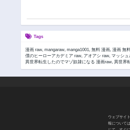
Tags
漫画 raw
,
mangaraw
,
manga1001
,
無料 漫画
,
漫画 無
僕のヒーローアカデミア raw
,
アオアシ raw
,
マッシュル
異世界転生したのでマゾ奴隷になる 漫画raw
,
異世界転
ウェブサイ
報について
じて、すぐ