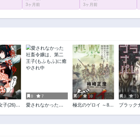
3ヶ月前
3ヶ月前
6
0
7
0
10
0
10
子(26)ご
愛されなかった社
極北のゲロイ ～8月
ブラック
畜令嬢は、第二王
17日の開戦～
レード
子(もふもふ)に癒や
され中