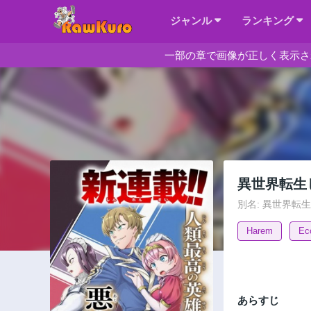
ジャンル
ランキング
一部の章で画像が正しく表示さ
異世界転生
別名: 異世界転生したので
Harem
Ec
あらすじ