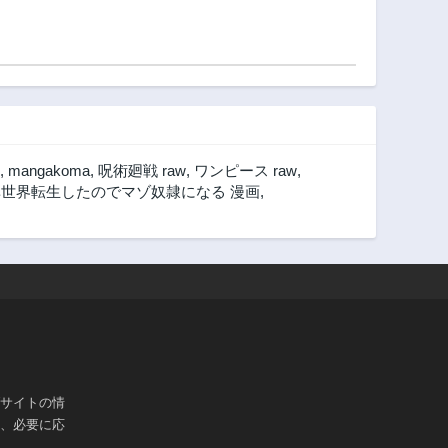
,
mangakoma
,
呪術廻戦 raw
,
ワンピース raw
,
異世界転生したのでマゾ奴隷になる 漫画
,
ブサイトの情
は、必要に応