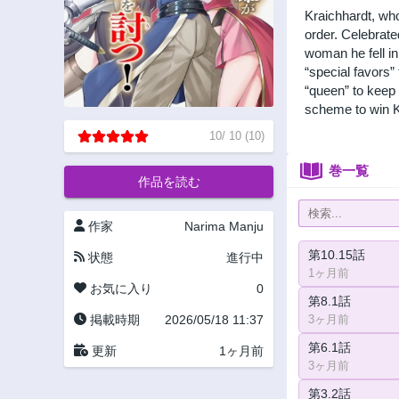
Kraichhardt, wh
order. Celebrate
woman he fell in
“special favors” 
“queen” to keep 
scheme to win K
10
/
10
(
10
)
巻一覧
作品を読む
作家
Narima Manju
第10.15話
状態
進行中
1ヶ月前
お気に入り
0
第8.1話
掲載時期
2026/05/18 11:37
3ヶ月前
第6.1話
更新
1ヶ月前
3ヶ月前
第3.2話