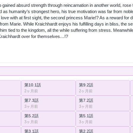
o gained absurd strength through reincarnation in another world, ro
d as humanity’s strongest hero, his true motivation was far from nob
 love with at first sight, the second princess Marie!? As a reward for
from Marie. While Kraichhardt enjoys his fulfilling days in bliss, the s
him tied to the kingdom, all the while suffering from stress. Meanwhil
raichhardt over for themselves…!?
第10.1話
第9.2話
2ヶ月前
2ヶ月前
第7.3話
第7.2話
3ヶ月前
3ヶ月前
第5.2話
第5.1話
3ヶ月前
3ヶ月前
第3.1話
第2.2話