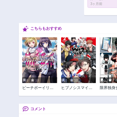
3ヶ月前
こちらもおすすめ
0
10
0
10
0
7.
ピーチボーイリバ
ヒプノシスマイク -
限界独身女
ーサイド
Division Rap Battle-
はん
side B.B & M.T.C
コメント