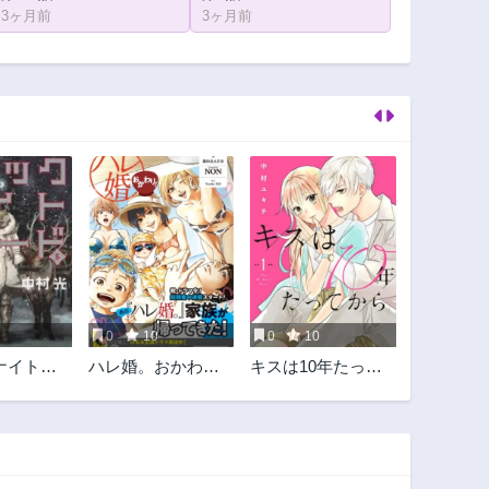
3ヶ月前
3ヶ月前
0
10
0
10
ナイトパ
ハレ婚。おかわ
キスは10年たって
り！
から