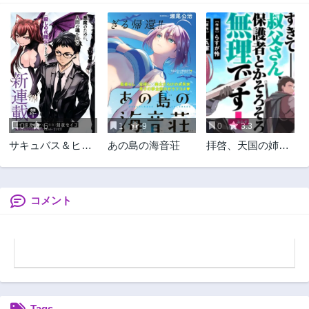
0
6
1
9
0
3.3
サキュバス＆ヒッ
あの島の海音荘
拝啓、天国の姉さ
トマン
ん、勇者になった
姪がエロすぎてー
ー 叔父さん、保護
者とかそろそろ無
コメント
理です＋（ぷら
す）
Tags