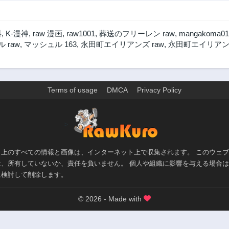
料
,
K-漫神
,
raw 漫画
,
raw1001
,
葬送のフリーレン raw
,
mangakoma01
 raw
,
マッシュル 163
,
永田町エイリアンズ raw
,
永田町エイリアン
Terms of usage
DMCA
Privacy Policy
>
ト上のすべての情報と画像は、インターネット上で収集されます。 このウェ
は、所有していないか、責任を負いません。 個人や組織に影響を与える場合
に検討して削除します。
© 2026 - Made with