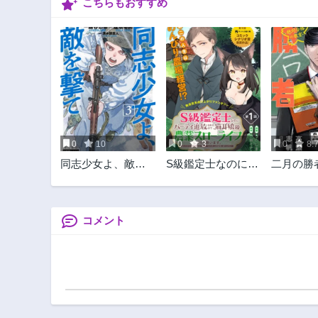
こちらもおすすめ
0
10
0
3
0
8.
同志少女よ、敵を
S級鑑定士なのにパ
二月の勝
撃て
ーティー追放され
格の教室-
たので猫耳娘と農
業スローライフし
ようと思います。
コメント
戻ってきてと言わ
れてももう遅い～
お人好しは無自覚
に成り上がる～