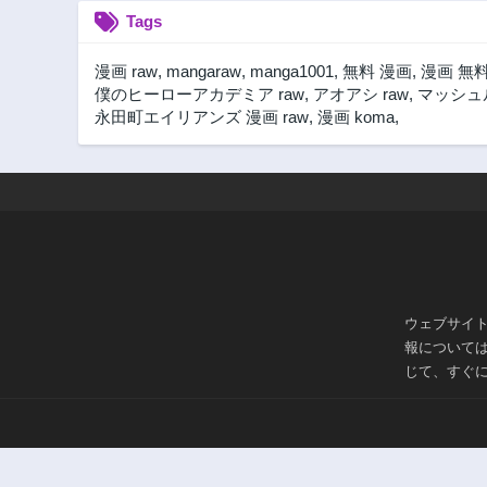
Tags
漫画 raw
,
mangaraw
,
manga1001
,
無料 漫画
,
漫画 無
僕のヒーローアカデミア raw
,
アオアシ raw
,
マッシュル
永田町エイリアンズ 漫画 raw
,
漫画 koma
,
ウェブサイ
報について
じて、すぐ