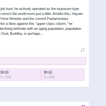
 job hunt, he actively operated as the exposure-type
correct the world even just a little. Amidst this, Hayato
Prime Minister and the current Parliamentary
rike a blow against this "upper-class citizen," he
declining birthrate with an aging population, population
t God, Buddha, or perhaps...
第2話
第1話
2ヶ月前
2ヶ月前