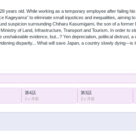
8 years old. While working as a temporary employee after failing his
ce Kageyama" to eliminate small injustices and inequalities, aiming to 
fund suspicion surrounding Chiharu Kasumigami, the son of a former 
Ministry of Land, Infrastructure, Transport and Tourism. In order to st
 unshakeable evidence, but...? Yen depreciation, political distrust, a 
dening disparity... What will save Japan, a country slowly dying—is i
第4話
第3話
1ヶ月前
2ヶ月前