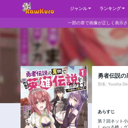
ジャンル
ランキング
一部の章で画像が正しく表示さ
勇者伝説の
別名: Yuusha Den
あらすじ
第７回ネット小
しゃべる槍・グ