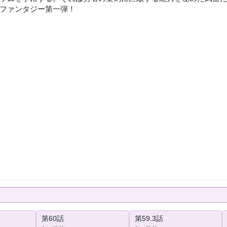
ファンタジー第一弾！
第60話
第59.3話