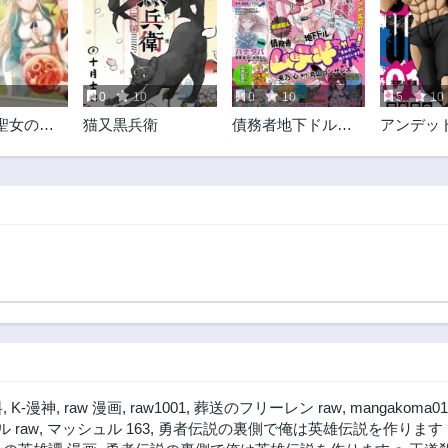
第44.2話
第44.1話
1年前
1年前
第42.3話
第42.2話
1年前
1年前
0
10
0
10
5
10
第41.1話
第40.3話
聖女の異
猫又黒兵衛
債務者地下ドルム
アンデッ
1年前
1年前
ん旅 隠
テキちゃん！ 裏社
ラック
第39.2話
第39.1話
でキャン
会に推されていま
1年前
1年前
ーを召喚
す
第37.3話
第37.2話
1年前
2年前
第36.1話
第35.3話
2年前
2年前
第34.2話
第34.1話
2年前
2年前
第32.3話
第32.2話
2年前
2年前
料
,
K-漫神
,
raw 漫画
,
raw1001
,
葬送のフリーレン raw
,
mangakoma01
第31.3話
第30.3話
 raw
,
マッシュル 163
,
勇者伝説の裏側で俺は英雄伝説を作ります 〜
2年前
3年前