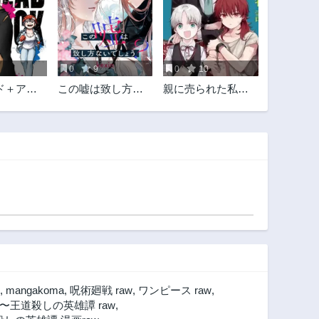
第43.3話
第43.2話
1年前
1年前
第42.1話
第41.3話
1年前
1年前
0
9
0
10
第40.2話
第40.1話
ド＋アン
この嘘は致し方な
親に売られた私の
1年前
1年前
いでしょう？
幸せな家族
第38.3話
第38.2話
1年前
1年前
第37.1話
第36.3話
2年前
2年前
第35.2話
第35.1話
2年前
2年前
第33.3話
第33.2話
2年前
2年前
第32.1話
第31.2話
2年前
3年前
,
mangakoma
,
呪術廻戦 raw
,
ワンピース raw
,
第30.2話
第30.1話
王道殺しの英雄譚 raw
,
3年前
3年前