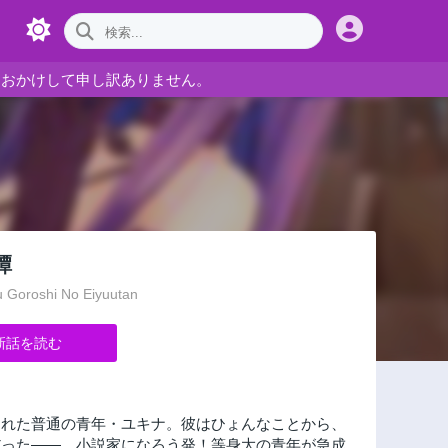
をおかけして申し訳ありません。
譚
 Goroshi No Eiyuutan
新話を読む
まれた普通の青年・ユキナ。彼はひょんなことから、
だった――。小説家になろう発！等身大の青年が急成