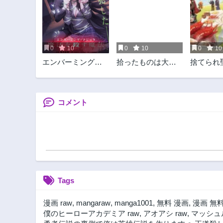
第44.3話
1年前
第43.1話
1年前
0
10
0
10
0
10
第41.2話
エンバーミング・
拾ったものは大切
捨てられ
1年前
マジック 魔法を殺
にしましょう
世界ごは
第39.3話
す魔法
れスキル
1年前
ピングカ
しました
コメント
第38.1話
1年前
第36.2話
2年前
第34.3話
2年前
Tags
第33.1話
2年前
漫画 raw
,
mangaraw
,
manga1001
,
無料 漫画
,
漫画 無
第31.1話
僕のヒーローアカデミア raw
,
アオアシ raw
,
マッシュル
3年前