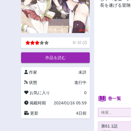
長を遂げる冒険
6
/
10
(
2
)
作品を読む
作家
未詳
状態
進行中
お気に入り
0
巻一覧
掲載時期
2024/01/16 05:59
更新
4日前
第61.1話