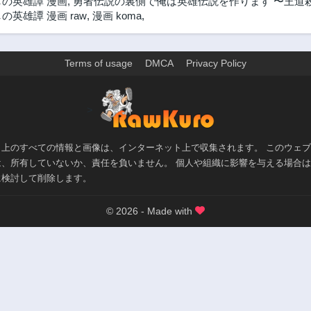
の英雄譚 漫画
,
勇者伝説の裏側で俺は英雄伝説を作ります 〜王道殺
英雄譚 漫画 raw
,
漫画 koma
,
第29.2話
第29.1話
3年前
3年前
第27.2話
第27.1話
Terms of usage
DMCA
Privacy Policy
3年前
3年前
第25.3話
第25.2話
3年前
3年前
>
第22.3話
第22.2話
3年前
3年前
ト上のすべての情報と画像は、インターネット上で収集されます。 このウェ
第21.2話
第21.1話
は、所有していないか、責任を負いません。 個人や組織に影響を与える場合
3年前
3年前
に検討して削除します。
第20.1話
第20話
3年前
© 2026 - Made with
3年前
第18.3話
第18.2話
3年前
3年前
第17.2話
第17.1話
3年前
3年前
第16.1話
第16話