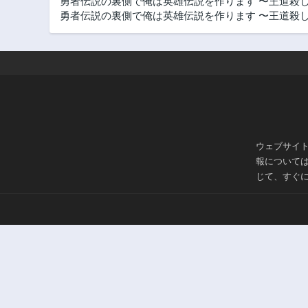
勇者伝説の裏側で俺は英雄伝説を作ります 〜王道殺し
勇者伝説の裏側で俺は英雄伝説を作ります 〜王道殺しの
第29.3話
3年前
第28.1話
3年前
第26.1話
3年前
第23話
3年前
ウェブサイ
第21.3話
報について
3年前
じて、すぐ
第20.2話
3年前
第19.1話
3年前
第17.3話
3年前
第16.2話