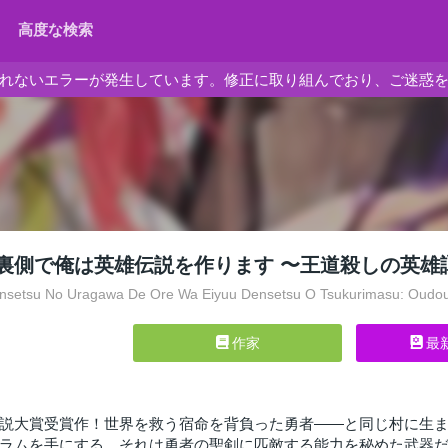
高度な検索
れないエラーが発生しています。修正に取り組んでおり、ご迷惑
裏側で俺は英雄伝説を作ります 〜王道殺しの英雄
setsu No Uragawa De Ore Wa Eiyuu Densetsu O Tsukurimasu: Oudou
作家
最
説大賞受賞作！世界を救う宿命を背負った勇者――と同じ村に生
ラムを手にする。それは勇者の聖剣に匹敵する能力を秘めた武器