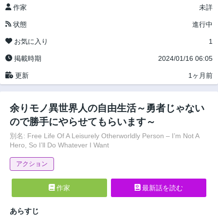
作家
未詳
状態
進行中
お気に入り
1
掲載時期
2024/01/16 06:05
更新
1ヶ月前
余りモノ異世界人の自由生活～勇者じゃない
ので勝手にやらせてもらいます～
別名: Free Life Of A Leisurely Otherworldly Person – I’m Not A
Hero, So I’ll Do Whatever I Want
アクション
作家
最新話を読む
あらすじ