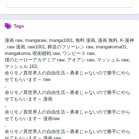
3年前
3年前
第15話
第14話
3年前
3年前
Tags
第13話
第12話
3年前
3年前
漫画 raw
,
mangaraw
,
manga1001
,
無料 漫画
,
漫画 無料
,
K-漫神
第11話
第10話
,
raw 漫画
,
raw1001
,
葬送のフリーレン raw
,
mangakoma01
,
3年前
3年前
mangakoma
,
呪術廻戦 raw
,
ワンピース raw
,
僕のヒーローアカデミア raw
,
アオアシ raw
,
マッシュル raw
,
第9話
第8話
マッシュル 163
,
3年前
3年前
余りモノ異世界人の自由生活～勇者じゃないので勝手にやら
第7話
第6話
せてもらいます～ raw
3年前
3年前
,
余りモノ異世界人の自由生活～勇者じゃないので勝手にやら
第5話
第4話
せてもらいます～ 漫画
3年前
3年前
,
第3話
第2話
余りモノ異世界人の自由生活～勇者じゃないので勝手にやら
3年前
3年前
せてもらいます～ 漫画raw
第1話
,
3年前
余りモノ異世界人の自由生活～勇者じゃないので勝手にやら
せてもらいます～ 漫画 raw