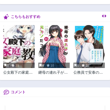
第33話
第32話
1年前
1年前
こちらもおすすめ
第31話
第30話
2年前
2年前
第29話
第28話
2年前
2年前
第27話
第26話
2年前
2年前
第25話
第24話
2年前
2年前
0
10
0
10
0
10
第23話
第22話
公女殿下の家庭教
継母の連れ子が元
公務員で安泰のは
2年前
2年前
師
カノだった
ずが、事故物件担
第21話
第20話
当に異動します
2年前
2年前
コメント
第19話
第18話
2年前
3年前
第17話
第16話