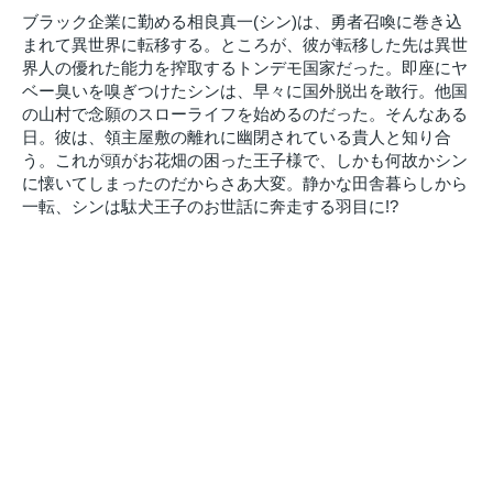
ブラック企業に勤める相良真一(シン)は、勇者召喚に巻き込
まれて異世界に転移する。ところが、彼が転移した先は異世
界人の優れた能力を搾取するトンデモ国家だった。即座にヤ
ベー臭いを嗅ぎつけたシンは、早々に国外脱出を敢行。他国
の山村で念願のスローライフを始めるのだった。そんなある
日。彼は、領主屋敷の離れに幽閉されている貴人と知り合
う。これが頭がお花畑の困った王子様で、しかも何故かシン
に懐いてしまったのだからさあ大変。静かな田舎暮らしから
一転、シンは駄犬王子のお世話に奔走する羽目に!?