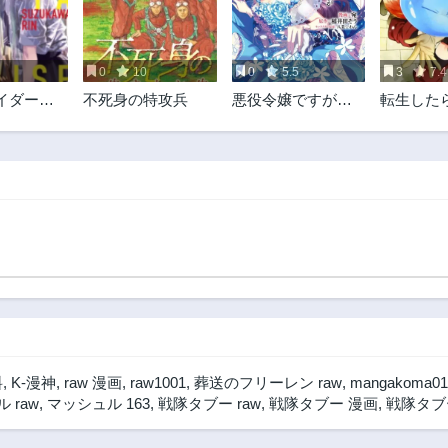
第41話
第40話
3ヶ月前
3ヶ月前
0
10
0
5.5
3
7.4
第36話
第35話
イダーパ
不死身の特攻兵
悪役令嬢ですが攻
転生した
3ヶ月前
3ヶ月前
略対象の様子が異
ムだった件
第31話
第30話
常すぎる
魔国暮ら
3ヶ月前
3ヶ月前
ニティ～
第26話
第25話
3ヶ月前
3ヶ月前
第21話
第20話
3ヶ月前
3ヶ月前
第16話
第15話
3ヶ月前
3ヶ月前
第11話
第10話
3ヶ月前
3ヶ月前
料
,
K-漫神
,
raw 漫画
,
raw1001
,
葬送のフリーレン raw
,
mangakoma01
第6話
第5話
 raw
,
マッシュル 163
,
戦隊タブー raw
,
戦隊タブー 漫画
,
戦隊タブー
2年前
2年前
第1話