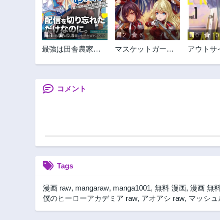
第42話
3ヶ月前
1
5.5
2
6
0
10
第37話
最強は田舎農家の
マスケットガール
アウトサ
3ヶ月前
おっさんでした～
ズ！ マスケットガ
ラダイス
第32話
最高ランクのドラ
ールズ！〜転生参
3ヶ月前
ゴンを駆除した結
謀と戦列乙女た
果、実力が世界に
ち〜
コメント
第27話
バレました～
3ヶ月前
第22話
3ヶ月前
第17話
3ヶ月前
Tags
第12話
3ヶ月前
漫画 raw
,
mangaraw
,
manga1001
,
無料 漫画
,
漫画 無
第7話
僕のヒーローアカデミア raw
,
アオアシ raw
,
マッシュル
2年前
第2話