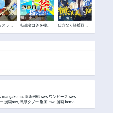
第39話
第38話
3ヶ月前
3ヶ月前
1
10
0
7
第34話
第33話
らスライ
転生者は斧を極め
仕方なく接近戦型
3ヶ月前
3ヶ月前
 異聞 ～
ます@COMIC
魔導師として無双
第29話
第28話
しのトリ
します
3ヶ月前
3ヶ月前
第24話
第23話
3ヶ月前
3ヶ月前
第19話
第18話
3ヶ月前
3ヶ月前
第14話
第13話
3ヶ月前
3ヶ月前
第9話
第8話
2年前
2年前
,
mangakoma
,
呪術廻戦 raw
,
ワンピース raw
,
第4話
第3話
 漫画raw
,
戦隊タブー 漫画 raw
,
漫画 koma
,
2年前
2年前