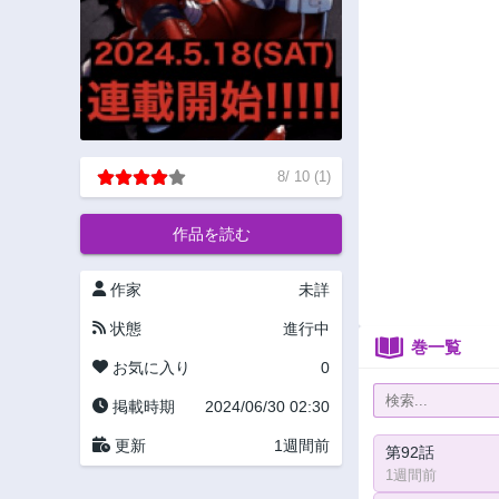
8
/
10
(
1
)
作品を読む
作家
未詳
状態
進行中
巻一覧
お気に入り
0
掲載時期
2024/06/30 02:30
更新
1週間前
第92話
1週間前