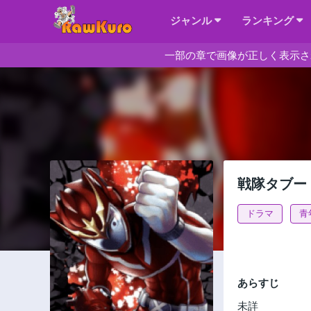
ジャンル
ランキング
一部の章で画像が正しく表示さ
戦隊タブー
ドラマ
青
あらすじ
未詳