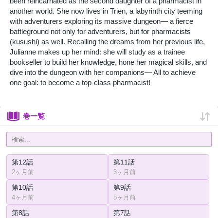
been reincarnated as the second daughter of a pharmacist in
another world. She now lives in Trien, a labyrinth city teeming
with adventurers exploring its massive dungeon— a fierce
battleground not only for adventurers, but for pharmacists
(kusushi) as well. Recalling the dreams from her previous life,
Julianne makes up her mind: she will study as a trainee
bookseller to build her knowledge, hone her magical skills, and
dive into the dungeon with her companions— All to achieve
one goal: to become a top-class pharmacist!
巻一覧
第12話
第11話
2ヶ月前
3ヶ月前
第10話
第9話
4ヶ月前
5ヶ月前
第8話
第7話