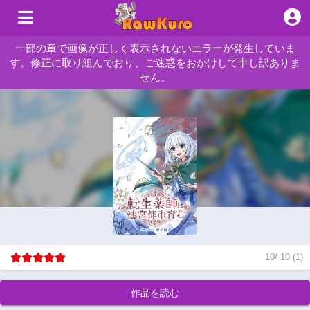
一部の章で画像が正しく表示されないエラーが発生していま
す。修正に取り組んでおり、ご迷惑をおかけして申し訳ありま
せん。
10
/
10
(
1
)
作品を読む