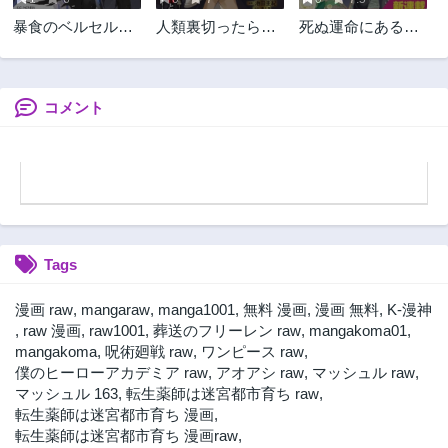
暴食のベルセルク
人類裏切ったら幼
死ぬ運命にある悪
～俺だけレベルと
なじみの勇者にぶ
役令嬢の兄に転生
いう概念を突破す
っ殺された
したので、妹を育
る～
てて未来を変えた
いと思います ～世
コメント
界最強はオレだけ
ど、世界最カワは
妹に違いない～
Tags
漫画 raw
,
mangaraw
,
manga1001
,
無料 漫画
,
漫画 無料
,
K-漫神
,
raw 漫画
,
raw1001
,
葬送のフリーレン raw
,
mangakoma01
,
mangakoma
,
呪術廻戦 raw
,
ワンピース raw
,
僕のヒーローアカデミア raw
,
アオアシ raw
,
マッシュル raw
,
マッシュル 163
,
転生薬師は迷宮都市育ち raw
,
転生薬師は迷宮都市育ち 漫画
,
転生薬師は迷宮都市育ち 漫画raw
,