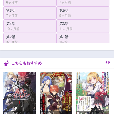
6ヶ月前
7ヶ月前
第6話
第5話
7ヶ月前
9ヶ月前
第4話
第3話
10ヶ月前
11ヶ月前
第2話
第1話
3ヶ月前
1年前
こちらもおすすめ
1
6
0
7
0
7.5