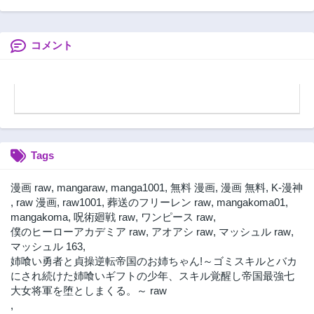
コメント
Tags
漫画 raw
,
mangaraw
,
manga1001
,
無料 漫画
,
漫画 無料
,
K-漫神
,
raw 漫画
,
raw1001
,
葬送のフリーレン raw
,
mangakoma01
,
mangakoma
,
呪術廻戦 raw
,
ワンピース raw
,
僕のヒーローアカデミア raw
,
アオアシ raw
,
マッシュル raw
,
マッシュル 163
,
姉喰い勇者と貞操逆転帝国のお姉ちゃん!～ゴミスキルとバカ
にされ続けた姉喰いギフトの少年、スキル覚醒し帝国最強七
大女将軍を堕としまくる。～ raw
,