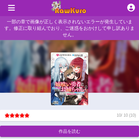
一部の章で画像が正しく表示されないエラーが発生していま
す。修正に取り組んでおり、ご迷惑をおかけして申し訳ありま
せん。
10
/
10
(
10
)
作品を読む