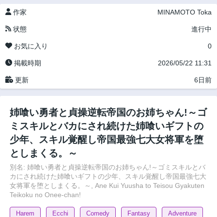
作家
MINAMOTO Toka
状態
進行中
お気に入り
0
掲載時期
2026/05/22 11:31
更新
6日前
姉喰い勇者と貞操逆転帝国のお姉ちゃん!～ゴ
ミスキルとバカにされ続けた姉喰いギフトの
少年、スキル覚醒し帝国最強七大女将軍を堕
としまくる。～
別名: 姉喰い勇者と貞操逆転帝国のお姉ちゃん!～ゴミスキルとバ
カにされ続けた姉喰いギフトの少年、スキル覚醒し帝国最強七大
女将軍を堕としまくる。～, Ane Kui Yuusha to Teisou Gyakuten
Teikoku no Onee-chan!
Harem
Ecchi
Comedy
Fantasy
Adventure