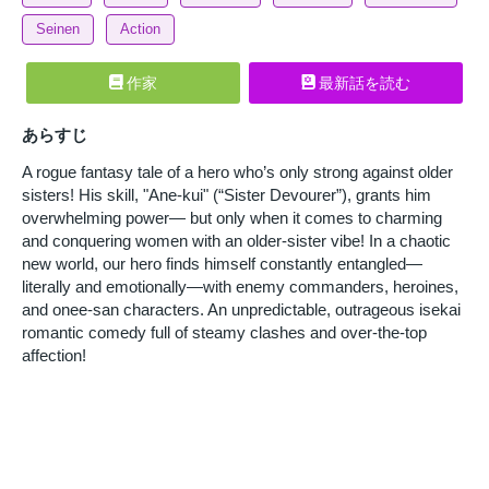
Seinen
Action
作家
最新話を読む
あらすじ
A rogue fantasy tale of a hero who’s only strong against older
sisters! His skill, "Ane-kui" (“Sister Devourer”), grants him
overwhelming power— but only when it comes to charming
and conquering women with an older-sister vibe! In a chaotic
new world, our hero finds himself constantly entangled—
literally and emotionally—with enemy commanders, heroines,
and onee-san characters. An unpredictable, outrageous isekai
romantic comedy full of steamy clashes and over-the-top
affection!