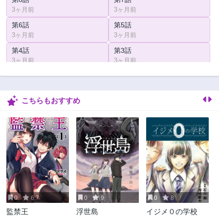
3ヶ月前
3ヶ月前
第6話
第5話
3ヶ月前
3ヶ月前
第4話
第3話
3ヶ月前
3ヶ月前
第2話
第1話
3ヶ月前
3ヶ月前
こちらもおすすめ
0
6.7
0
9
0
8
監禁王
浮世島
イジメ０の学校