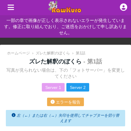
一部の章で画像が正しく表示されないエラーが発生していま
す。修正に取り組んでおり、ご迷惑をおかけして申し訳ありま
せん。
ホームページ
›
ズレた解釈のぼくら
›
第1話
ズレた解釈のぼくら
- 第1話
写真が見られない場合は、下の「フォトサーバー」を変更し
てください
Server 1
Server 2
エラーを報告
左（←）または右（→）矢印を使用してチャプターを切り替
えます