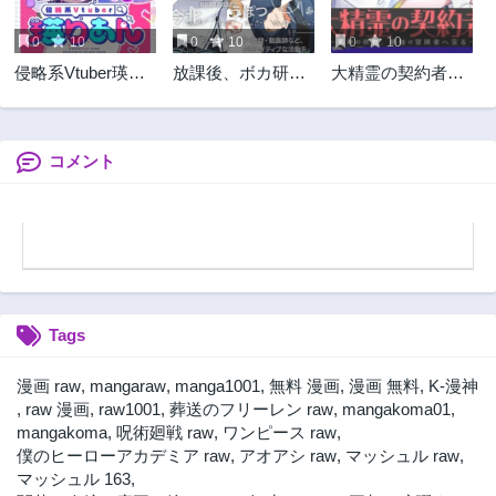
0
10
0
10
0
10
侵略系Vtuber瑛り
放課後、ボカ研
大精霊の契約者～
あん
で！
邪神の供物、最強
の冒険者へ至る～
コメント
Tags
漫画 raw
,
mangaraw
,
manga1001
,
無料 漫画
,
漫画 無料
,
K-漫神
,
raw 漫画
,
raw1001
,
葬送のフリーレン raw
,
mangakoma01
,
mangakoma
,
呪術廻戦 raw
,
ワンピース raw
,
僕のヒーローアカデミア raw
,
アオアシ raw
,
マッシュル raw
,
マッシュル 163
,