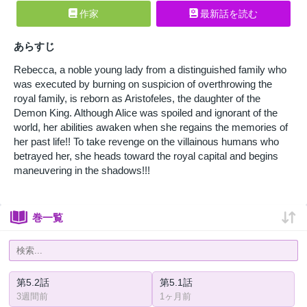
作家
最新話を読む
あらすじ
Rebecca, a noble young lady from a distinguished family who
was executed by burning on suspicion of overthrowing the
royal family, is reborn as Aristofeles, the daughter of the
Demon King. Although Alice was spoiled and ignorant of the
world, her abilities awaken when she regains the memories of
her past life!! To take revenge on the villainous humans who
betrayed her, she heads toward the royal capital and begins
maneuvering in the shadows!!!
巻一覧
第5.2話
第5.1話
3週間前
1ヶ月前