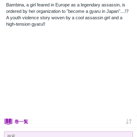
Bambina, a girl feared in Europe as a legendary assassin, is
ordered by her organization to "become a gyaru in Japan"…!?
A youth violence story woven by a cool assassin girl and a
high-tension gyaru!!
巻一覧