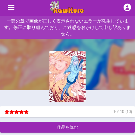
一部の章で画像が正しく表示されないエラーが発生していま
す。修正に取り組んでおり、ご迷惑をおかけして申し訳ありま
せん。
10
/
10
(
10
)
作品を読む