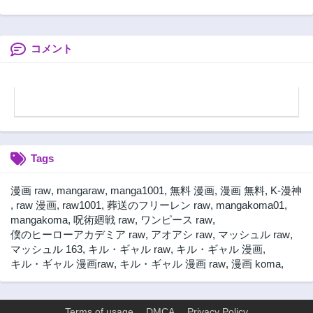
ール亭～崖っぷち
した800年前の悪
と同人女
おじさんシェフ、
女はひっそり青春
わがまま王女と
を楽しんでいる。
【女王の料理人】
コメント
目指します～
Tags
漫画 raw
,
mangaraw
,
manga1001
,
無料 漫画
,
漫画 無料
,
K-漫神
,
raw 漫画
,
raw1001
,
葬送のフリーレン raw
,
mangakoma01
,
mangakoma
,
呪術廻戦 raw
,
ワンピース raw
,
僕のヒーローアカデミア raw
,
アオアシ raw
,
マッシュル raw
,
マッシュル 163
,
キル・ギャル raw
,
キル・ギャル 漫画
,
キル・ギャル 漫画raw
,
キル・ギャル 漫画 raw
,
漫画 koma
,
Terms of usage
DMCA
Privacy Policy