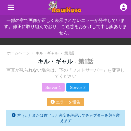
一部の章で画像が正しく表示されないエラーが発生していま
す。修正に取り組んでおり、ご迷惑をおかけして申し訳ありま
せん。
ホームページ
›
キル・ギャル
›
第1話
キル・ギャル
- 第1話
写真が見られない場合は、下の「フォトサーバー」を変更し
てください
Server 1
Server 2
エラーを報告
左（←）または右（→）矢印を使用してチャプターを切り替
えます