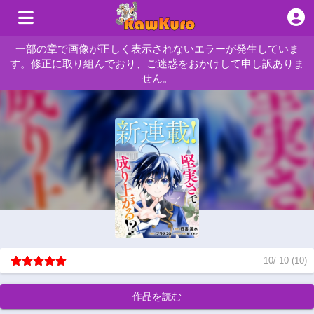
一部の章で画像が正しく表示されないエラーが発生していま
す。修正に取り組んでおり、ご迷惑をおかけして申し訳ありま
せん。
10
/
10
(
10
)
作品を読む