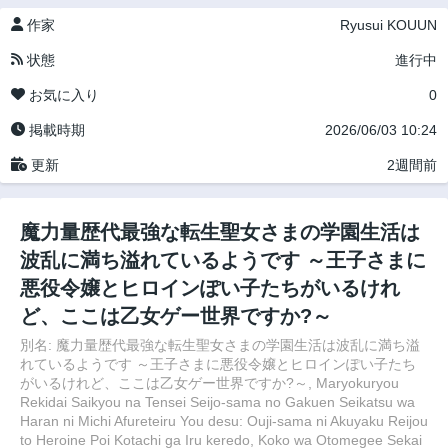
作家
Ryusui KOUUN
状態
進行中
お気に入り
0
掲載時期
2026/06/03 10:24
更新
2週間前
魔力量歴代最強な転生聖女さまの学園生活は
波乱に満ち溢れているようです ～王子さまに
悪役令嬢とヒロインぽい子たちがいるけれ
ど、ここは乙女ゲー世界ですか?～
別名: 魔力量歴代最強な転生聖女さまの学園生活は波乱に満ち溢
れているようです ～王子さまに悪役令嬢とヒロインぽい子たち
がいるけれど、ここは乙女ゲー世界ですか?～, Maryokuryou
Rekidai Saikyou na Tensei Seijo-sama no Gakuen Seikatsu wa
Haran ni Michi Afureteiru You desu: Ouji-sama ni Akuyaku Reijou
to Heroine Poi Kotachi ga Iru keredo, Koko wa Otomegee Sekai