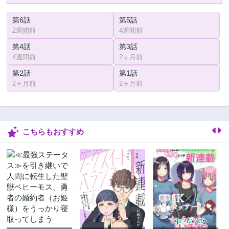
第6話
第5話
2週間前
4週間前
第4話
第3話
4週間前
2ヶ月前
第2話
第1話
2ヶ月前
2ヶ月前
こちらもおすすめ