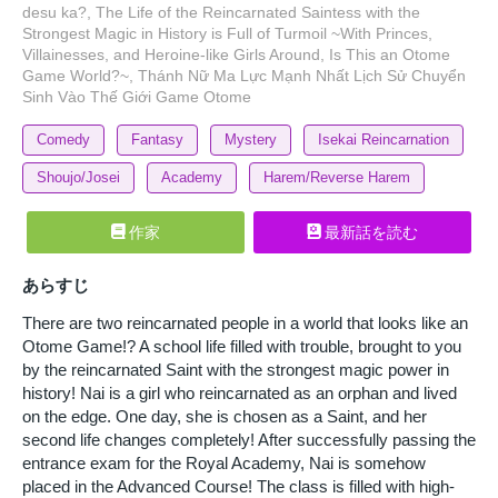
desu ka?, The Life of the Reincarnated Saintess with the
Strongest Magic in History is Full of Turmoil ~With Princes,
Villainesses, and Heroine-like Girls Around, Is This an Otome
Game World?~, Thánh Nữ Ma Lực Mạnh Nhất Lịch Sử Chuyển
Sinh Vào Thế Giới Game Otome
Comedy
Fantasy
Mystery
Isekai Reincarnation
Shoujo/Josei
Academy
Harem/Reverse Harem
作家
最新話を読む
あらすじ
There are two reincarnated people in a world that looks like an
Otome Game!? A school life filled with trouble, brought to you
by the reincarnated Saint with the strongest magic power in
history! Nai is a girl who reincarnated as an orphan and lived
on the edge. One day, she is chosen as a Saint, and her
second life changes completely! After successfully passing the
entrance exam for the Royal Academy, Nai is somehow
placed in the Advanced Course! The class is filled with high-