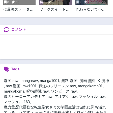
0
10
0
7
2
10
≪最強ステータス
ワークスイートバ
さわらないで小手
≫を引き継いで人
ランス
指
間に転生した聖獣
ベヒーモス、勇者
の婚約者（お姫
コメント
様）をうっかり寝
取ってしまう
Tags
漫画 raw
,
mangaraw
,
manga1001
,
無料 漫画
,
漫画 無料
,
K-漫神
,
raw 漫画
,
raw1001
,
葬送のフリーレン raw
,
mangakoma01
,
mangakoma
,
呪術廻戦 raw
,
ワンピース raw
,
僕のヒーローアカデミア raw
,
アオアシ raw
,
マッシュル raw
,
マッシュル 163
,
魔力量歴代最強な転生聖女さまの学園生活は波乱に満ち溢れ
ているようです ～王子さまに悪役令嬢とヒロインぽい子たち