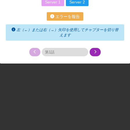
Server 1
Server 2
エラーを報告
左（←）または右（→）矢印を使用してチャプターを切り替
えます