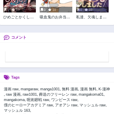
0
10
0
10
0
10
ひめごとかくしご
吸血鬼のお弁当に
私達、欠魂しまし
と
なりたい
た～不遇な王子と
天才魔術師は、命
の運命共同体～
コメント
Tags
漫画 raw
,
mangaraw
,
manga1001
,
無料 漫画
,
漫画 無料
,
K-漫神
,
raw 漫画
,
raw1001
,
葬送のフリーレン raw
,
mangakoma01
,
mangakoma
,
呪術廻戦 raw
,
ワンピース raw
,
僕のヒーローアカデミア raw
,
アオアシ raw
,
マッシュル raw
,
マッシュル 163
,